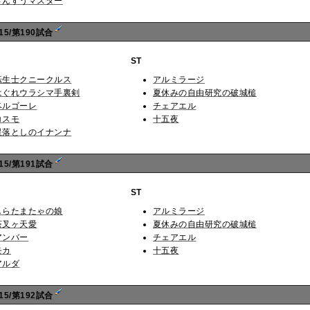
さんすうマスター
5/第190試合
ST
転生士クニークルス
アルミラージ
はぐれウラシマ手裏剣
夏休みの自由研究の破城槌
ベルゴーレ
チェアエル
コスモ
十五夜
星落としのイナンナ
5/第191試合
ST
しらたまたゃの娘
アルミラージ
茶叉ヶ天愛
夏休みの自由研究の破城槌
アンバー
チェアエル
モカ
十五夜
アルダ
5/第192試合