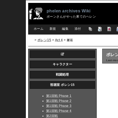
phelen archives Wiki
ポーンさんがやった果てのヘレン
[
ホーム
|
新規
|
編集
|
添付
]
>
ポレン15
>
Act 4
> 邂逅
ぽ
ポレン1
Last-mod
キャラクター
戦闘処理
視聴室 ポレン15
第1回戦 Phase 1
第1回戦 Phase 2
第1回戦 Phase 3
第1回戦 Phase 4
第2回戦