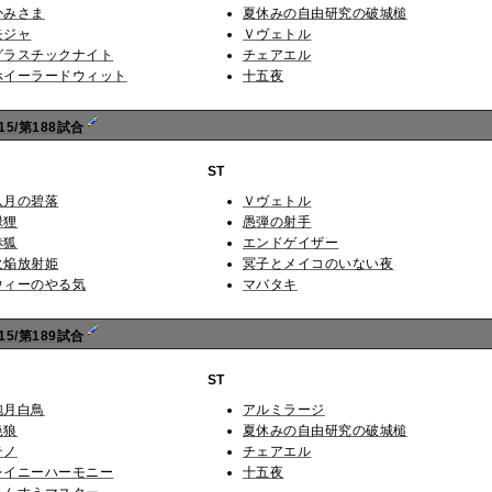
かみさま
夏休みの自由研究の破城槌
モジャ
Ｖヴェトル
グラスチックナイト
チェアエル
ホイーラードウィット
十五夜
5/第188試合
ST
八月の碧落
Ｖヴェトル
緑狸
愚弾の射手
赤狐
エンドゲイザー
火焔放射姫
冥子とメイコのいない夜
ウィーのやる気
マバタキ
5/第189試合
ST
泡月白鳥
アルミラージ
暁狼
夏休みの自由研究の破城槌
テノ
チェアエル
レイニーハーモニー
十五夜