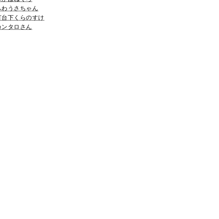
ふわうさちゃん
灯台下くらのすけ
カンタロさん