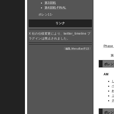
第3回戦
第4回戦-FINAL
ポレン11-
リンク
X 社の仕様変更により、twitter_timeline プ
ラグインは廃止されました。
Phase
〔
編集:MenuBar/P15
〕
第
ポレン1
AM
ポレン1