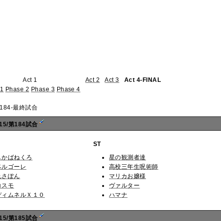
Act 1
Act 2
Act 3
Act 4-FINAL
 1
Phase 2
Phase 3
Phase 4
184-最終試合
5/第184試合
ST
しかばねくろ
星の観測者達
ベルゴーレ
高校三年生呪術師
れさぽん
マリカお嬢様
コスモ
ヴァルター
ディムネルＸ１０
ハマナ
5/第185試合