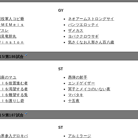
GY
退役軍人コピ爺
ネオアームストロングサイ
ＯＭＥＭｅｉｓ
パンツエロッティ
アスレ
ザメカス
初見竜胆丸
ヨバククロウサギ
Ｗｉｎｓｔｏｎ
気さくなお人形さん百八歳
5/第186試合
ST
錨座のマユ
愚弾の射手
ＡＩを捨置進む者
エンドゲイザー
ＡＩを渇望する者
冥子とメイコのいない夜
ＡＩを幾望する兎
マバタキ
ＡＩを護りし砦
十五夜
5/第187試合
ST
角界参入デロキバ
アルミラージ