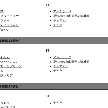
ST
椎奈
アルミラージ
シスターティナ
夏休みの自由研究の破城槌
アスター
チェアエル
げんこうせんし
十五夜
ヴェシカ
5/第193試合
ST
ふわりん
アルミラージ
ゆきやっこんこ
夏休みの自由研究の破城槌
グリーングリーン
チェアエル
とり
十五夜
左沢ドリア
5/第194試合
ST
コタロウ
十五夜
しかばねくろ