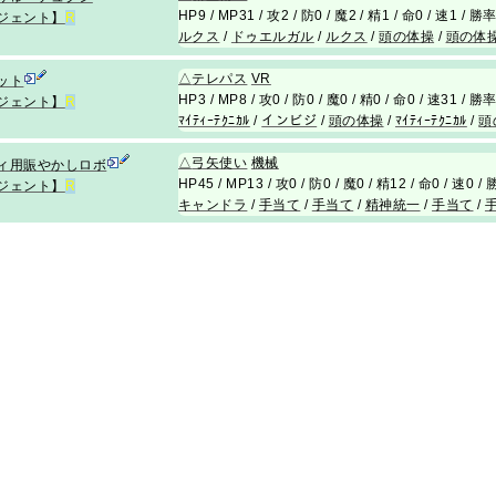
HP9 / MP31 / 攻2 / 防0 / 魔2 / 精1 / 命0 / 速1 / 
ジェント】
R
ルクス
/
ドゥエルガル
/
ルクス
/
頭の体操
/
頭の体
△
テレパス
VR
ット
HP3 / MP8 / 攻0 / 防0 / 魔0 / 精0 / 命0 / 速31 / 
ジェント】
R
ﾏｲﾃｨｰﾃｸﾆｶﾙ
/
インビジ
/
頭の体操
/
ﾏｲﾃｨｰﾃｸﾆｶﾙ
/
頭
△
弓矢使い
機械
ィ用賑やかしロボ
HP45 / MP13 / 攻0 / 防0 / 魔0 / 精12 / 命0 / 速0 
ジェント】
R
キャンドラ
/
手当て
/
手当て
/
精神統一
/
手当て
/