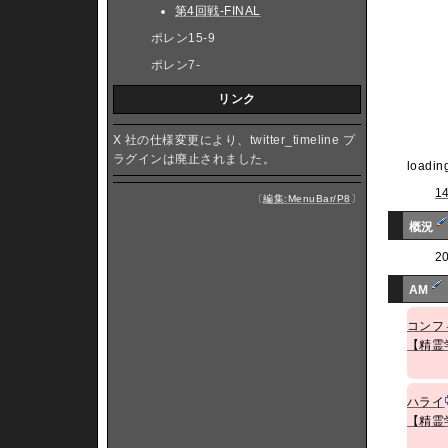
第4回戦-FINAL
ポレン15-9
ポレン7-
リンク
X 社の仕様変更により、twitter_timeline プ
ラグインは廃止されました。
loading
1
〔
編集:MenuBar/P8
〕
概況
2
AM
コンフ
【精霊
ハライ
【精霊