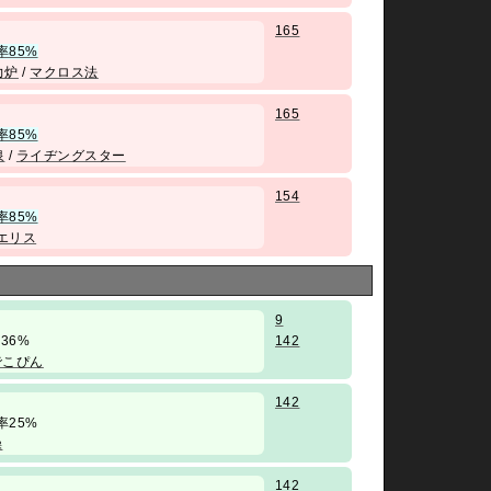
165
率85%
力炉
/
マクロス法
165
率85%
泉
/
ライヂングスター
154
率85%
エリス
9
勝率36%
142
でこぴん
142
 勝率25%
操
142