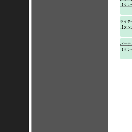
【タン
ライテ
【タン
パーテ
【タン