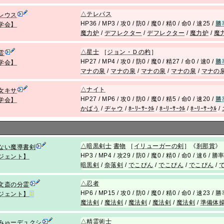
△
テレパス
レウス
HP36 / MP3 / 攻0 / 防0 / 魔0 / 精0 / 命0 / 速25 /
勝
学会】
魔力炉
/
デフレクター
/
デフレクター
/
魔力炉
/
魔
△
星士
［
ジョン・Ｄの杓
］
霊
HP27 / MP4 / 攻0 / 防0 / 魔0 / 精27 / 命0 / 速0 /
勝
学会】
マナの泉
/
マナの泉
/
マナの泉
/
マナの泉
/
マナの
△
ナイト
女キサ
HP27 / MP6 / 攻0 / 防0 / 魔0 / 精5 / 命0 / 速20 /
勝
学会】
かばう
/
ヂャウ
/
ﾎｰﾘｰｻｰｸﾙ
/
ﾎｰﾘｰｻｰｸﾙ
/
ﾎｰﾘｰｻｰｸﾙ
/
△
暗黒剣士
書物
［
イリューガーの剣
］《
刹那賞
》
ない魔導書剣
HP3 / MP4 / 攻29 / 防0 / 魔0 / 精0 / 命0 / 速6 / 
ジェント】
暗黒剣
/
奈落剣
/
でこぴん
/
でこぴん
/
でこぴん
/
△
忍者
文斎の分霊
HP6 / MP15 / 攻0 / 防0 / 魔0 / 精0 / 命0 / 速23 /
ジェント】
R
魔法剣
/
魔法剣
/
魔法剣
/
魔法剣
/
魔法剣
/
準備体
△
精霊術士
みゅーデュクシ