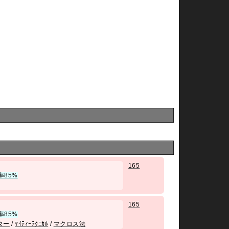
165
率85%
165
率85%
ター
/
ﾏｲﾃｨｰﾃｸﾆｶﾙ
/
マクロス法