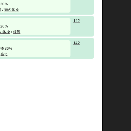
勝率20%
操
/
頭の体操
142
勝率26%
の体操
/
練気
142
/ 勝率36%
手当て