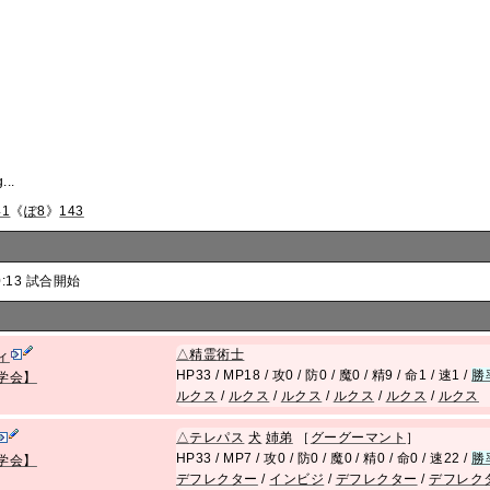
...
41
《
ぽ8
》
143
0:13 試合開始
△
精霊術士
ィ
HP33 / MP18 / 攻0 / 防0 / 魔0 / 精9 / 命1 / 速1 /
勝
学会】
ルクス
/
ルクス
/
ルクス
/
ルクス
/
ルクス
/
ルクス
△
テレパス
犬
姉
弟
［
グーグーマント
］
HP33 / MP7 / 攻0 / 防0 / 魔0 / 精0 / 命0 / 速22 /
勝
学会】
デフレクター
/
インビジ
/
デフレクター
/
デフレク