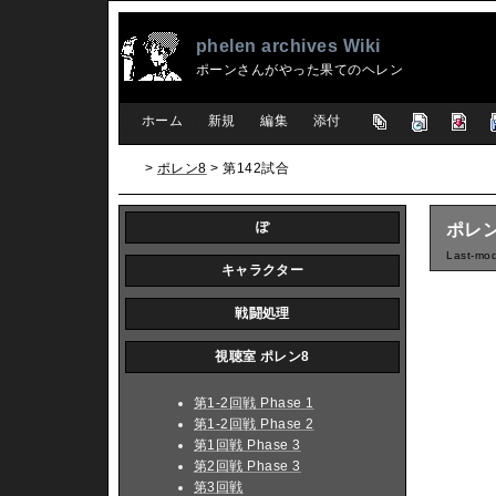
phelen archives Wiki
ポーンさんがやった果てのヘレン
[
ホーム
|
新規
|
編集
|
添付
]
>
ポレン8
> 第142試合
ぽ
ポレン
Last-mod
キャラクター
戦闘処理
視聴室 ポレン8
第1-2回戦 Phase 1
第1-2回戦 Phase 2
第1回戦 Phase 3
第2回戦 Phase 3
第3回戦