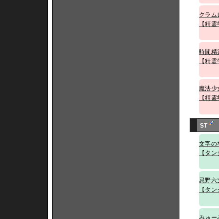
クラム
【精霊
時間精
【精霊
魔法少
【精霊
ST
文字の
【タン
忌野六
【タン
みゅー