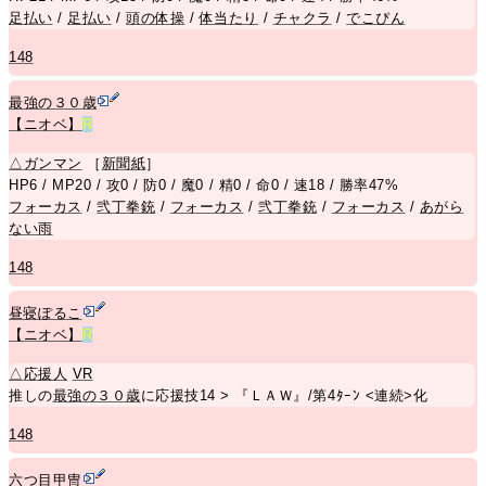
足払い
/
足払い
/
頭の体操
/
体当たり
/
チャクラ
/
でこぴん
148
最強の３０歳
【ニオベ】
R
△
ガンマン
［
新聞紙
］
HP6 / MP20 / 攻0 / 防0 / 魔0 / 精0 / 命0 / 速18 / 勝率47%
フォーカス
/
弐丁拳銃
/
フォーカス
/
弐丁拳銃
/
フォーカス
/
あがら
ない雨
148
昼寝ぽるこ
【ニオベ】
R
△
応援人
VR
推しの
最強の３０歳
に応援技14 > 『ＬＡＷ』/第4ﾀｰﾝ <連続>化
148
六つ目甲冑