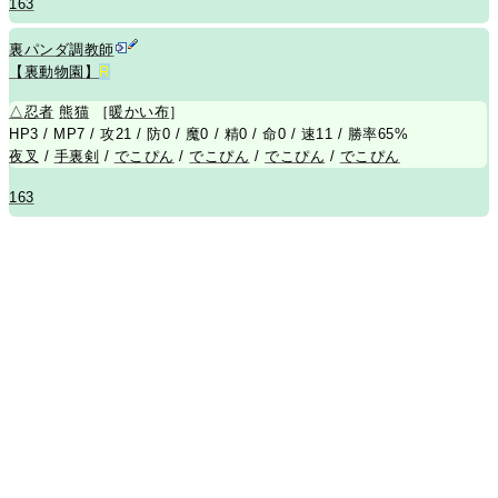
163
裏パンダ調教師
【裏動物園】
R
△
忍者
熊
猫
［
暖かい布
］
HP3 / MP7 / 攻21 / 防0 / 魔0 / 精0 / 命0 / 速11 / 勝率65%
夜叉
/
手裏剣
/
でこぴん
/
でこぴん
/
でこぴん
/
でこぴん
163