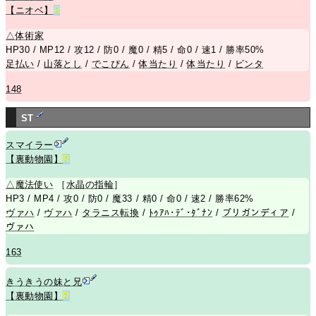
【ニオベ】
R
△
体術家
HP30 / MP12 / 攻12 / 防0 / 魔0 / 精5 / 命0 / 速1 / 勝率50%
足払い
/
山落とし
/
でこぴん
/
体当たり
/
体当たり
/
ビンタ
148
ST
スマイラー
【裏動物園】
R
△
魔法使い
［
水晶の指輪
］
HP3 / MP4 / 攻0 / 防0 / 魔33 / 精0 / 命0 / 速2 / 勝率62%
ヴァハ
/
ヴァハ
/
タラニス転換
/
ﾄｩｱﾊ･ﾃﾞ･ﾀﾞﾅﾝ
/
ブリガンディア
/
ヴァハ
163
きうきうの妹と兄
【裏動物園】
R