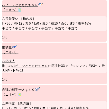
パピヨンとともだちＭＲ
【ニオベ】
R
△
弓矢使い
［
檜の杖
］
HP36 / MP12 / 攻0 / 防0 / 魔0 / 精10 / 命0 / 速6 / 勝率45%
手当て
/
手当て
/
手当て
/
手当て
/
手当て
/
手当て
148
爾憐魔
【ニオベ】
△
応援人
推しの
パピヨンとともだちＭＲ
に応援技33 > 『ジレンマ』/第3ﾀｰﾝ 最
大HP・HP+13
148
肉弾の射手十ＡｇｔＣ
【ニオベ】
R
△
体術家
［
鉄の盾
］
HP21 / MP6 / 攻15 / 防0 / 魔0 / 精8 / 命0 / 速4 / 勝率46%