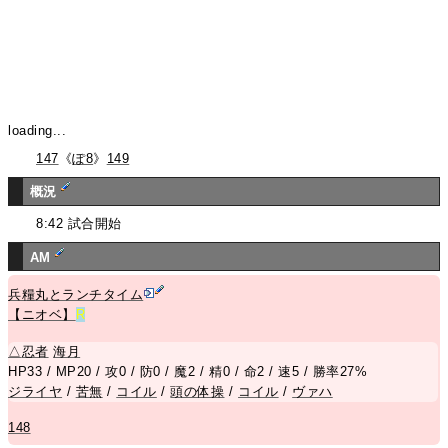
loading...
147
《
ぽ8
》
149
概況
8:42 試合開始
AM
兵糧丸とランチタイム
【ニオベ】
R
△
忍者
海月
HP33 / MP20 / 攻0 / 防0 / 魔2 / 精0 / 命2 / 速5 / 勝率27%
ジライヤ
/
苦無
/
コイル
/
頭の体操
/
コイル
/
ヴァハ
148