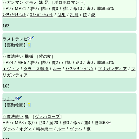
△
ガンマン
ケモノ
妹
兄
［
ボロボロマント
］
HP9 / MP21 / 攻0 / 防5 / 魔0 / 精1 / 命10 / 速0 / 勝率56%
ﾏｲﾃｨｸﾘﾃｨｶﾙ
/
ｽﾅｲﾊﾟｰｼｮｯﾄ
/
乱射
/
乱射
/
銃
/
銃
163
ラストテレビ
【裏動物園】
R
△
魔法使い
機械
［
紫の杖
］
HP24 / MP5 / 攻0 / 防0 / 魔27 / 精0 / 命0 / 速0 / 勝率53%
エヴィン
/
タラニス転換
/
ルー
/
ﾄｩｱﾊ･ﾃﾞ･ﾀﾞﾅﾝ
/
ブリガンディア
/
ブ
リガンディア
163
つよし
【裏動物園】
R
△
魔法使い
鳥
［
ヴァハローブ
］
HP9 / MP8 / 攻0 / 防0 / 魔20 / 精0 / 命5 / 速4 / 勝率63%
ヴァハ
/
オグマ
/
精神統一
/
ルー
/
ヴァハ
/
鞭