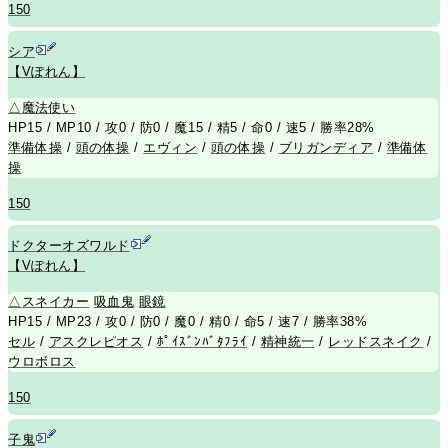
150
シア
【Vぽれん】
△
魔法使い
HP15 / MP10 / 攻0 / 防0 / 魔15 / 精5 / 命0 / 速5 / 勝率28%
準備体操
/
頭の体操
/
エヴィン
/
頭の体操
/
ブリガンディア
/
準備体
操
150
ドクターオズワルド
【Vぽれん】
△
スネイカー
吸血鬼
眼鏡
HP15 / MP23 / 攻0 / 防0 / 魔0 / 精0 / 命5 / 速7 / 勝率38%
セル
/
アスクレピオス
/
ﾎﾟｲｽﾞﾝﾊﾞﾀﾌﾗｲ
/
精神統一
/
レッドスネイク
/
ウロボロス
150
子鬼