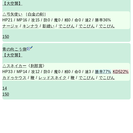
【大空襲】
△
弓矢使い
［
白金の剣
］
HP21 / MP16 / 攻15 / 防0 / 魔0 / 精0 / 命0 / 速2 / 勝率36%
ナージャ
/
キンナラ
/
影縫い
/
でこぴん
/
でこぴん
/
でこぴん
150
青の向こう側
【大空襲】
△
スネイカー
《
刹那賞
》
HP33 / MP14 / 攻12 / 防0 / 魔0 / 精0 / 命0 / 速3 /
勝率77%
KD522%
カドゥケウス
/
鞭
/
レッドスネイク
/
鞭
/
でこぴん
/
でこぴん
14
150