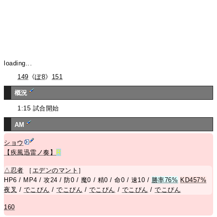
loading...
149
《
ぽ8
》
151
概況
1:15 試合開始
AM
ショウ
【疾風迅雷ノ奏】
R
△
忍者
［
エデンのマント
］
HP6 / MP4 / 攻24 / 防0 / 魔0 / 精0 / 命0 / 速10 /
勝率76%
KD457%
夜叉
/
でこぴん
/
でこぴん
/
でこぴん
/
でこぴん
/
でこぴん
160