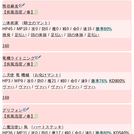
熊谷麻友
【疾風迅雷ノ奏】
R
△
体術家
［
騎士のマント
］
HP45 / MP10 / 攻0 / 防0 / 魔0 / 精0 / 命0 / 速15 /
勝率80%
挑発
/
足払い
/
頭の体操
/
足払い
/
頭の体操
/
足払い
160
竜機ライトニング
【疾風迅雷ノ奏】
R
△
天使
竜
機械
［
お化けマント
］
HP3 / MP9 / 攻0 / 防0 / 魔21 / 精0 / 命0 / 速9 /
勝率76%
KD900%
ヴァハ
/
ヴァハ
/
ヴァハ
/
ヴァハ
/
ヴァハ
/
ヴァハ
169
グリフォン
【疾風迅雷ノ奏】
R
△
魔法使い
鳥
［
ハートステッキ
］
HP36 / MP11 / 攻0 / 防0 / 魔17 / 精0 / 命0 / 速0 /
勝率80%
KD540%