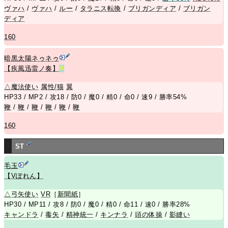
ヴァハ
/
ヴァハ
/
ルー
/
タラニス転換
/
ブリガンディア
/
ブリガン
ディア
160
暗黒太陽ネゥネゥ
【疾風迅雷ノ奏】
R
△
魔法使い
属性/猫
翼
HP33 / MP2 / 攻18 / 防0 / 魔0 / 精0 / 命0 / 速9 / 勝率54%
鞭
/
鞭
/
鞭
/
鞭
/
鞭
/
鞭
160
ST
毛玉
【Vぽれん】
△
弓矢使い
VR
［
新聞紙
］
HP30 / MP11 / 攻8 / 防0 / 魔0 / 精0 / 命11 / 速0 / 勝率28%
キャンドラ
/
毒矢
/
精神統一
/
キンナラ
/
頭の体操
/
影縫い