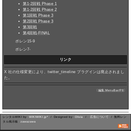
第1-2回戦 Phase 1
第1-2回戦 Phase 2
第1回戦 Phase 3
第2回戦 Phase 3
第3回戦
第4回戦-FINAL
ポレン15-9
ポレン7-
リンク
X 社の仕様変更により、twitter_timeline プラグインは廃止されまし
た。
〔
編集:MenuBar/P8
〕
レンタルWIKI by
WIKIWIKI.jp*
/ Designed by
Olivia
/
広告について
/ 無料レン
タル掲示板
zawazawa