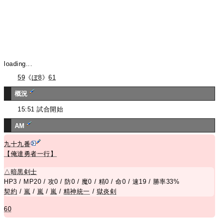
loading...
59
《
ぽ8
》
61
概況
15:51 試合開始
AM
九十九番
【俺達勇者一行】
△
暗黒剣士
HP3 / MP20 / 攻0 / 防0 / 魔0 / 精0 / 命0 / 速19 / 勝率33%
契約
/
嵐
/
嵐
/
嵐
/
精神統一
/
獄炎剣
60