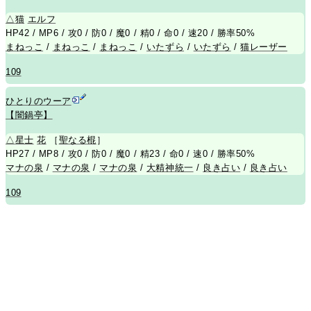
△
猫
エルフ
HP42 / MP6 / 攻0 / 防0 / 魔0 / 精0 / 命0 / 速20 / 勝率50%
まねっこ
/
まねっこ
/
まねっこ
/
いたずら
/
いたずら
/
猫レーザー
109
ひとりのウーア
【闇鍋亭】
△
星士
花
［
聖なる棍
］
HP27 / MP8 / 攻0 / 防0 / 魔0 / 精23 / 命0 / 速0 / 勝率50%
マナの泉
/
マナの泉
/
マナの泉
/
大精神統一
/
良き占い
/
良き占い
109