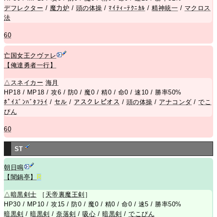
デフレクター
/
魔力炉
/
頭の体操
/
ﾏｲﾃｨｰﾃｸﾆｶﾙ
/
精神統一
/
マクロス
法
60
亡国女王クヴァレ
【俺達勇者一行】
△
スネイカー
海月
HP18 / MP18 / 攻6 / 防0 / 魔0 / 精0 / 命0 / 速10 / 勝率50%
ﾎﾟｲｽﾞﾝﾊﾞﾀﾌﾗｲ
/
セル
/
アスクレピオス
/
頭の体操
/
アナコンダ
/
でこ
ぴん
60
ST
朝日鳴
【闇鍋亭】
R
△
暗黒剣士
［
天帝裏魔王剣
］
HP30 / MP10 / 攻15 / 防0 / 魔0 / 精0 / 命0 / 速5 / 勝率50%
暗黒剣
/
暗黒剣
/
奈落剣
/
吸心
/
暗黒剣
/
でこぴん