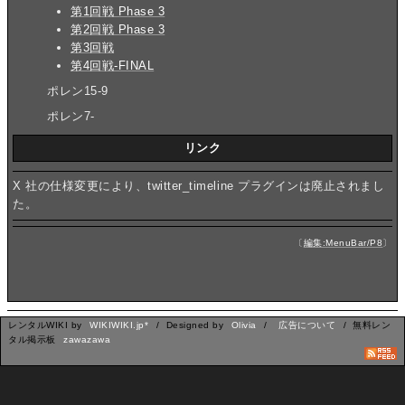
第1回戦 Phase 3
第2回戦 Phase 3
第3回戦
第4回戦-FINAL
ポレン15-9
ポレン7-
リンク
X 社の仕様変更により、twitter_timeline プラグインは廃止されまし
た。
〔
編集:MenuBar/P8
〕
レンタルWIKI by
WIKIWIKI.jp*
/ Designed by
Olivia
/
広告について
/ 無料レン
タル掲示板
zawazawa