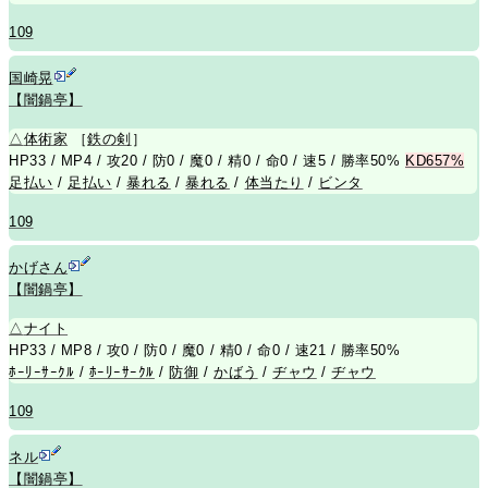
109
国崎晃
【闇鍋亭】
△
体術家
［
鉄の剣
］
HP33 / MP4 / 攻20 / 防0 / 魔0 / 精0 / 命0 / 速5 / 勝率50%
KD657%
足払い
/
足払い
/
暴れる
/
暴れる
/
体当たり
/
ビンタ
109
かげさん
【闇鍋亭】
△
ナイト
HP33 / MP8 / 攻0 / 防0 / 魔0 / 精0 / 命0 / 速21 / 勝率50%
ﾎｰﾘｰｻｰｸﾙ
/
ﾎｰﾘｰｻｰｸﾙ
/
防御
/
かばう
/
ヂャウ
/
ヂャウ
109
ネル
【闇鍋亭】