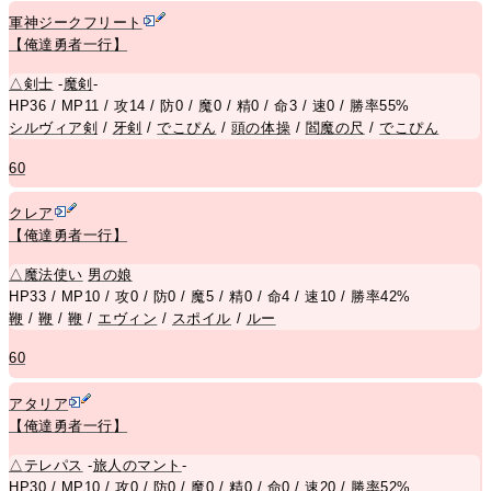
軍神ジークフリート
【俺達勇者一行】
△
剣士
-
魔剣
-
HP36 / MP11 / 攻14 / 防0 / 魔0 / 精0 / 命3 / 速0 / 勝率55%
シルヴィア剣
/
牙剣
/
でこぴん
/
頭の体操
/
閻魔の尺
/
でこぴん
60
クレア
【俺達勇者一行】
△
魔法使い
男の娘
HP33 / MP10 / 攻0 / 防0 / 魔5 / 精0 / 命4 / 速10 / 勝率42%
鞭
/
鞭
/
鞭
/
エヴィン
/
スポイル
/
ルー
60
アタリア
【俺達勇者一行】
△
テレパス
-
旅人のマント
-
HP30 / MP10 / 攻0 / 防0 / 魔0 / 精0 / 命0 / 速20 / 勝率52%