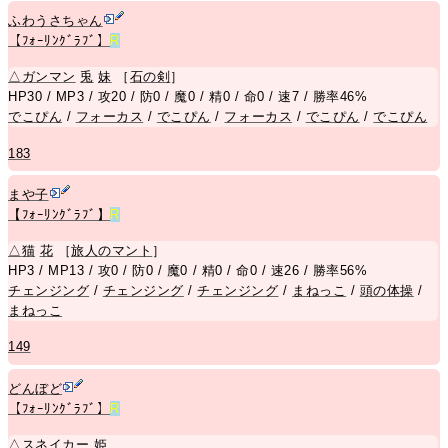
ふわうさちゃん
【ﾌｫｰﾘﾝｸﾞﾗﾌﾞ】
R
△
ガンマン
兎
妹
［
石の剣
］
HP30 / MP3 / 攻20 / 防0 / 魔0 / 精0 / 命0 / 速7 / 勝率46%
でこぴん
/
フォーカス
/
でこぴん
/
フォーカス
/
でこぴん
/
でこぴん
183
まや子
【ﾌｫｰﾘﾝｸﾞﾗﾌﾞ】
R
△
猫
花
［
旅人のマント
］
HP3 / MP13 / 攻0 / 防0 / 魔0 / 精0 / 命0 / 速26 / 勝率56%
チェンジング
/
チェンジング
/
チェンジング
/
まねっこ
/
頭の体操
/
まねっこ
149
どんぼど
【ﾌｫｰﾘﾝｸﾞﾗﾌﾞ】
R
△
スネイカー
姫