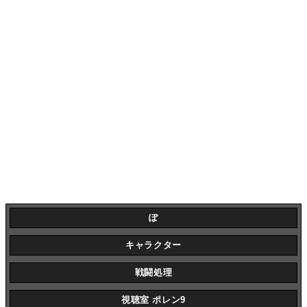
ぽ
キャラクター
戦闘処理
視聴室 ポレン9