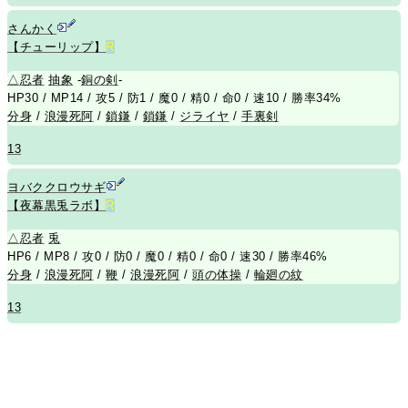
さんかく
【チューリップ】
R
△
忍者
抽象
-
銅の剣
-
HP30 / MP14 / 攻5 / 防1 / 魔0 / 精0 / 命0 / 速10 / 勝率34%
分身
/
浪漫死阿
/
鎖鎌
/
鎖鎌
/
ジライヤ
/
手裏剣
13
ヨバククロウサギ
【夜幕黒兎ラボ】
R
△
忍者
兎
HP6 / MP8 / 攻0 / 防0 / 魔0 / 精0 / 命0 / 速30 / 勝率46%
分身
/
浪漫死阿
/
鞭
/
浪漫死阿
/
頭の体操
/
輪廻の紋
13