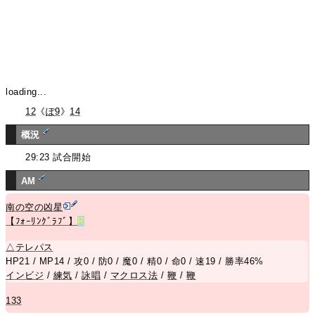
loading...
12
《
ぽ9
》
14
概況
29:23 試合開始
AM
南の空の凶星
【ﾌｫｰﾘﾝｸﾞﾗﾌﾞ】
R
△
テレパス
HP21 / MP14 / 攻0 / 防0 / 魔0 / 精0 / 命0 / 速19 / 勝率46%
インビジ
/
練気
/
詠唱
/
マクロス法
/
鞭
/
鞭
133