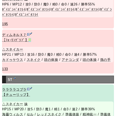
HP6 / MP12 / 攻0 / 防0 / 魔0 / 精0 / 命0 / 速26 / 勝率55%
ﾎﾟｲｽﾞﾝﾊﾞﾀﾌﾗｲ
/
ﾎﾟｲｽﾞﾝﾊﾞﾀﾌﾗｲ
/
ﾎﾟｲｽﾞﾝﾊﾞﾀﾌﾗｲ
/
ﾎﾟｲｽﾞﾝﾊﾞﾀﾌﾗｲ
/
ﾎﾟｲｽﾞﾝ
ﾊﾞﾀﾌﾗｲ
/
ﾎﾟｲｽﾞﾝﾊﾞﾀﾌﾗｲ
195
ディムネルＸ７
【ﾌｫｰﾘﾝｸﾞﾗﾌﾞ】
R
△
スネイカー
HP21 / MP13 / 攻16 / 防0 / 魔0 / 精0 / 命0 / 速4 / 勝率57%
カドゥケウス
/
スネイク
/
頭の体操
/
アナコンダ
/
頭の体操
/
孫の手
133
ST
ララララコブラ
【チューリップ】
△
スネイカー
妹
HP15 / MP20 / 攻5 / 防3 / 魔1 / 精1 / 命3 / 速2 / 勝率39%
海藤ウィルス
/
セル
/
レッドスネイク
/
準備体操
/
精神統一
/
準備体