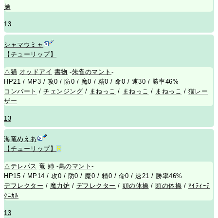
操
13
シャマウミャ
【チューリップ】
△
猫
オッドアイ
書物
-
朱雀のマント
-
HP21 / MP3 / 攻0 / 防0 / 魔0 / 精0 / 命0 / 速30 / 勝率46%
コンバート
/
チェンジング
/
まねっこ
/
まねっこ
/
まねっこ
/
猫レー
ザー
13
海竜めえあ
【チューリップ】
R
△
テレパス
竜
姉
-
鳥のマント
-
HP15 / MP14 / 攻0 / 防0 / 魔0 / 精0 / 命0 / 速21 / 勝率46%
デフレクター
/
魔力炉
/
デフレクター
/
頭の体操
/
頭の体操
/
ﾏｲﾃｨｰﾃ
ｸﾆｶﾙ
13