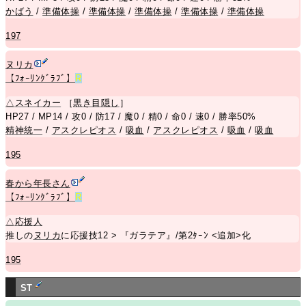
かばう
/
準備体操
/
準備体操
/
準備体操
/
準備体操
/
準備体操
197
ヌリカ
【ﾌｫｰﾘﾝｸﾞﾗﾌﾞ】
R
△
スネイカー
［
黒き目隠し
］
HP27 / MP14 / 攻0 / 防17 / 魔0 / 精0 / 命0 / 速0 / 勝率50%
精神統一
/
アスクレピオス
/
吸血
/
アスクレピオス
/
吸血
/
吸血
195
春から年長さん
【ﾌｫｰﾘﾝｸﾞﾗﾌﾞ】
R
△
応援人
推しの
ヌリカ
に応援技12 > 『ガラテア』/第2ﾀｰﾝ <追加>化
195
ST