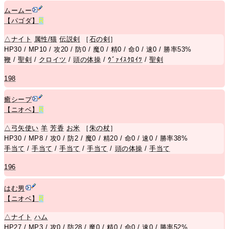
ムームー
【パゴダ】
R
△
ナイト
属性/猫
伝説剣
［
石の剣
］
HP30 / MP10 / 攻20 / 防0 / 魔0 / 精0 / 命0 / 速0 / 勝率53%
鞭
/
聖剣
/
クロイツ
/
頭の体操
/
ｳﾞｧｲｽｸﾛｲﾂ
/
聖剣
198
癒シープ
【ニオベ】
R
△
弓矢使い
羊
芳香
お米
［
朱の杖
］
HP30 / MP8 / 攻0 / 防2 / 魔0 / 精20 / 命0 / 速0 / 勝率38%
手当て
/
手当て
/
手当て
/
手当て
/
頭の体操
/
手当て
196
はむ男
【ニオベ】
R
△
ナイト
ハム
HP27 / MP3 / 攻0 / 防28 / 魔0 / 精0 / 命0 / 速0 / 勝率52%