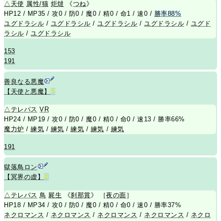
△
天使
属性/猫
炬燵
《
つね
》
HP12 / MP35 / 攻0 / 防0 / 魔0 / 精0 / 命1 / 速0 /
勝率88%
ユグドラシル
/
ユグドラシル
/
ユグドラシル
/
ユグドラシル
/
ユグド
ラシル
/
ユグドラシル
153
191
善良なる悪魔
【天使と悪魔】
R
△
テレパス
VR
HP24 / MP19 / 攻0 / 防0 / 魔0 / 精0 / 命0 / 速13 / 勝率66%
魔力炉
/
練気
/
練気
/
練気
/
練気
/
練気
191
獄落鳥ロン
【冥界の虚】
R
△
テレパス
鳥
屍生
《
刹那賞
》 ［
夜の面
］
HP18 / MP34 / 攻0 / 防0 / 魔0 / 精0 / 命0 / 速0 / 勝率37%
ネクロマンス
/
ネクロマンス
/
ネクロマンス
/
ネクロマンス
/
ネクロ