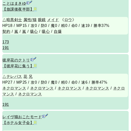
ことはまきゆ
【放課後夜半部】
R
△
暗黒剣士
属性/猫
眼鏡
メイド
《
ロウ
》
HP18 / MP15 / 攻0 / 防0 / 魔0 / 精0 / 命0 / 速19 / 勝率37%
契約
/
嵐
/
嵐
/
吸心
/
吸心
/
自爆
173
191
彼岸花のクトリ
【彼岸花に集う】
R
△
テレパス
花
兄
HP27 / MP25 / 攻0 / 防0 / 魔0 / 精0 / 命0 / 速6 / 勝率47%
ネクロマンス
/
ネクロマンス
/
ネクロマンス
/
ネクロマンス
/
ネクロ
マンス
/
ネクロマンス
191
レイヴ猫おこたモード
【ホテル女子会】
R