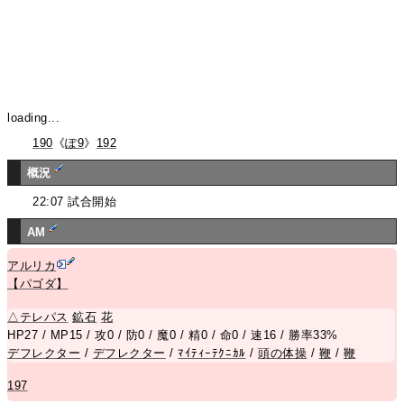
loading...
190
《
ぽ9
》
192
概況
22:07 試合開始
AM
アルリカ
【パゴダ】
△
テレパス
鉱石
花
HP27 / MP15 / 攻0 / 防0 / 魔0 / 精0 / 命0 / 速16 / 勝率33%
デフレクター
/
デフレクター
/
ﾏｲﾃｨｰﾃｸﾆｶﾙ
/
頭の体操
/
鞭
/
鞭
197