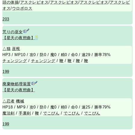
頭の体操
/
アスクレピオス
/
アスクレピオス
/
アスクレピオス
/
アスクレピ
オス
/
ウロボロス
203
咒りの巫女
【星天の夜想曲】
R
△
猫
巫覡
HP3 / MP10 / 攻0 / 防0 / 魔0 / 精0 / 命0 / 速29 / 勝率78%
チェンジング
/
チェンジング
/
鞭
/
鞭
/
鞭
/
鞭
199
廃棄物処理装置
【星天の夜想曲】
△
忍者
機械
HP18 / MP9 / 攻0 / 防0 / 魔0 / 精0 / 命0 / 速25 / 勝率79%
魔法剣
/
手裏剣
/
鞭
/
でこぴん
/
でこぴん
/
でこぴん
199