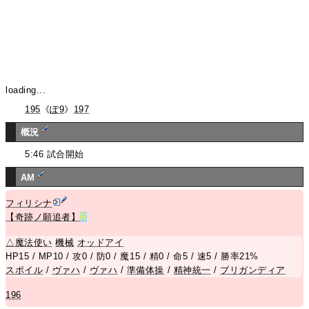
loading...
195
《
ぽ9
》
197
概況
5:46 試合開始
AM
フィリシナ
【奇跡ノ願追者】
R
△
魔法使い
機械
オッドアイ
HP15 / MP10 / 攻0 / 防0 / 魔15 / 精0 / 命5 / 速5 / 勝率21%
スポイル
/
ヴァハ
/
ヴァハ
/
準備体操
/
精神統一
/
ブリガンディア
196