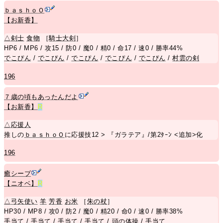
ｂａｓｈｏＯ
【お新香】
△
剣士
食物
［
騎士大剣
］
HP6 / MP6 / 攻15 / 防0 / 魔0 / 精0 / 命17 / 速0 / 勝率44%
でこぴん
/
でこぴん
/
でこぴん
/
でこぴん
/
でこぴん
/
村雲の剣
196
７歳の頃もあったんだよ
【お新香】
R
△
応援人
推しの
ｂａｓｈｏＯ
に応援技12 > 『ガラテア』/第2ﾀｰﾝ <追加>化
196
癒シープ
【ニオベ】
R
△
弓矢使い
羊
芳香
お米
［
朱の杖
］
HP30 / MP8 / 攻0 / 防2 / 魔0 / 精20 / 命0 / 速0 / 勝率38%
手当て
/
手当て
/
手当て
/
手当て
/
頭の体操
/
手当て