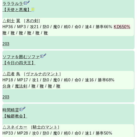
ラララルラ
【天使と悪魔】
R
△
剣士
翼
［
木の剣
］
HP36 / MP3 / 攻21 / 防0 / 魔0 / 精0 / 命0 / 速4 / 勝率66%
KD650%
鞭
/
鞭
/
鞭
/
鞭
/
鞭
/
鞭
203
ソファを囲むソファ
【今日の四天王】
△
忍者
鳥
［
ヴァルナのマント
］
HP18 / MP17 / 攻1 / 防0 / 魔0 / 精0 / 命0 / 速16 / 勝率68%
分身
/
魔法剣
/
鞭
/
鞭
/
鞭
/
鞭
203
時間精霊
【輪廻教会】
△
スネイカー
［
騎士のマント
］
HP33 / MP28 / 攻0 / 防0 / 魔0 / 精0 / 命0 / 速1 / 勝率50%