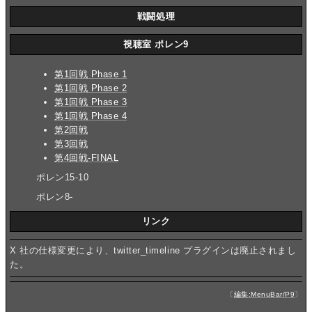
戦闘処理
視聴室 ポレン9
第1回戦 Phase 1
第1回戦 Phase 2
第1回戦 Phase 3
第1回戦 Phase 4
第2回戦
第3回戦
第4回戦-FINAL
ポレン15-10
ポレン8-
リンク
X 社の仕様変更により、twitter_timeline プラグインは廃止されまし
た。
〔
編集:MenuBar/P9
〕