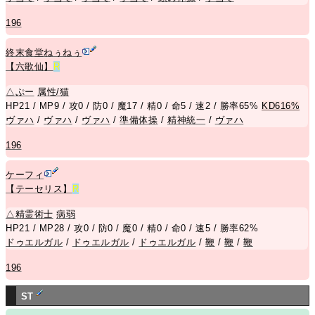
196
終末食堂ねぅねぅ
【六歌仙】
R
△
ぷー
属性/猫
HP21 / MP9 / 攻0 / 防0 / 魔17 / 精0 / 命5 / 速2 / 勝率65%
KD616%
ヴァハ
/
ヴァハ
/
ヴァハ
/
準備体操
/
精神統一
/
ヴァハ
196
ケーフィ
【テーセリス】
R
△
精霊術士
病弱
HP21 / MP28 / 攻0 / 防0 / 魔0 / 精0 / 命0 / 速5 / 勝率62%
ドゥエルガル
/
ドゥエルガル
/
ドゥエルガル
/
鞭
/
鞭
/
鞭
196
ST