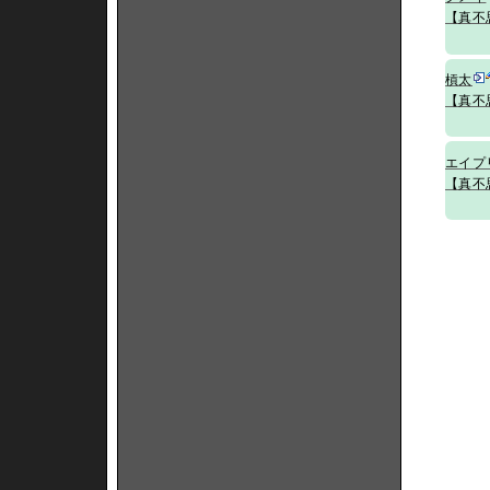
【真不
槓太
【真不
エイプ
【真不