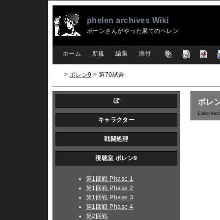
phelen archives Wiki
ポーンさんがやった果てのヘレン
[
ホーム
|
新規
|
編集
|
添付
]
>
ポレン9
> 第70試合
ぽ
ポレン
Last-mod
キャラクター
戦闘処理
視聴室 ポレン9
第1回戦 Phase 1
第1回戦 Phase 2
第1回戦 Phase 3
第1回戦 Phase 4
第2回戦