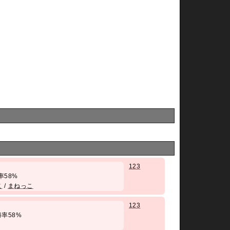
123
 勝率58%
こ
/
まねっこ
123
/ 勝率58%