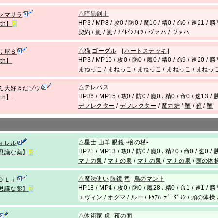
△
暗黒剣士
ンマサラ
HP3 / MP8 / 攻0 / 防0 / 魔10 / 精0 / 命0 / 速21 /
rth】
R
契約
/
嵐
/
嵐
/
ﾅｲﾄｲﾝﾅｲﾂ
/
ヴァハ
/
ヴァハ
△
猫
ゴーグル
［
ハートステッキ
］
り屋Ｓ
HP3 / MP10 / 攻0 / 防0 / 魔0 / 精0 / 命9 / 速20 /
rth】
まねっこ
/
まねっこ
/
まねっこ
/
まねっこ
/
まねっ
△
テレパス
ん大好きだゾウ
HP36 / MP15 / 攻0 / 防0 / 魔0 / 精0 / 命0 / 速13 
rth】
デフレクター
/
デフレクター
/
魔力炉
/
鞭
/
鞭
/
鞭
△
星士
山羊
眼鏡
-
檜の杖
-
ォレル
HP21 / MP13 / 攻0 / 防0 / 魔0 / 精20 / 命0 / 速0 
思議な薬】
R
マナの泉
/
マナの泉
/
マナの泉
/
マナの泉
/
頭の体
△
魔法使い
眼鏡
竜
-
鳥のマント
-
ＯＬｉ
HP18 / MP4 / 攻0 / 防0 / 魔28 / 精0 / 命1 / 速1 /
思議な薬】
R
エヴィン
/
オグマ
/
ルー
/
ﾄｩｱﾊ･ﾃﾞ･ﾀﾞﾅﾝ
/
頭の体操
△
体術家
虎
-
夜の面
-