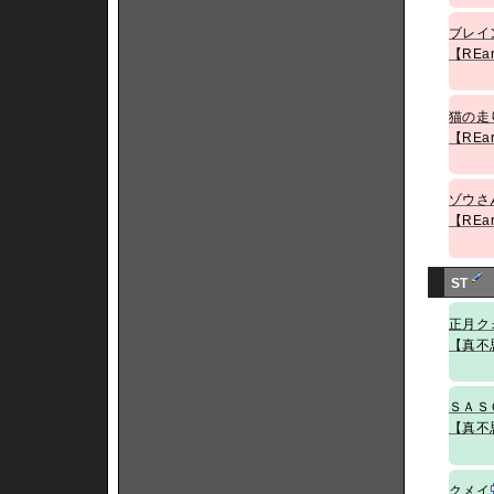
ブレイ
【REa
猫の走
【REa
ゾウさ
【REa
ST
正月ク
【真不
ＳＡＳ
【真不
クメイ