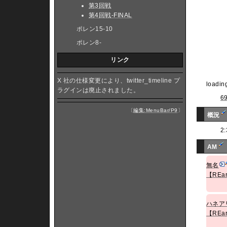
第3回戦
第4回戦-FINAL
ポレン15-10
ポレン8-
リンク
X 社の仕様変更により、twitter_timeline プ
loading
ラグインは廃止されました。
6
〔
編集:MenuBar/P9
〕
概況
2
AM
無名
【REa
ハネア
【REa