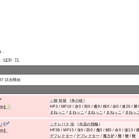
...
9
《
ぽ9
》
71
:37 試合開始
△
猫
炬燵
［
朱の杖
］
HP3 / MP10 / 攻0 / 防0 / 魔9 / 精0 / 命0 / 速20 /
rth】
R
まねっこ
/
まねっこ
/
まねっこ
/
まねっこ
/
まねっ
△
テレパス
虫
［
水晶の指輪
］
リ
HP36 / MP15 / 攻0 / 防0 / 魔0 / 精0 / 命0 / 速13 
rth】
デフレクター
/
デフレクター
/
魔力炉
/
鞭
/
鞭
/
鞭