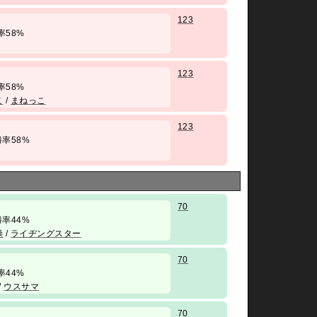
123
 勝率58%
123
 勝率58%
こ
/
まねっこ
123
/ 勝率58%
70
/ 勝率44%
操
/
ライヂングスター
70
 勝率44%
/
ウスサマ
70