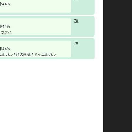
 勝率44%
70
 勝率44%
/
ヴァハ
70
 勝率44%
エルガル
/
頭の体操
/
ドゥエルガル