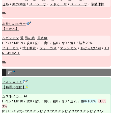
セル
/
頭の体操
/
メドゥーサ
/
メドゥーサ
/
メドゥーサ
/
準備体操
86
灰被りのエラー
【ニオベ】
△
ガンマン
兎
男の娘
-
風水剣
-
HP30 / MP29 / 攻0 / 防0 / 魔0 / 精0 / 命0 / 速1 / 勝率26%
フォーカス
/
弐丁拳銃
/
フォーカス
/
マシンガン
/
あがらない雨
/
TU
NE-BURST
86
ST
ＲｅＶｏｌｔ
【精霊応援団】
R
△
スネイカー
AI
HP15 / MP10 / 攻0 / 防0 / 魔0 / 精0 / 命0 / 速25 /
勝率100%
KD53
3%
ﾎﾟｲｽﾞﾝﾊﾞﾀﾌﾗｲ
/
アスクレピオス
/
アスクレピオス
/
アスクレピオス
/
メ