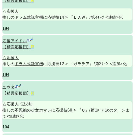
【精霊応援団】
R
△
応援人
推しの
ドラム式託宣機
に応援技14 > 『ＬＡＷ』/第4ﾀｰﾝ <連続>化
194
応援アイドル
【精霊応援団】
R
△
応援人
推しの
ドラム式託宣機
に応援技12 > 『ガラテア』/第2ﾀｰﾝ <追加>化
194
ユウタ
【精霊応援団】
R
△
応援人
伝説剣
推しの
不死挑の少女ホマレ
に応援技60 > 『Ｑ』/第1ﾀｰﾝ 次のターンま
で<無敵>化
194