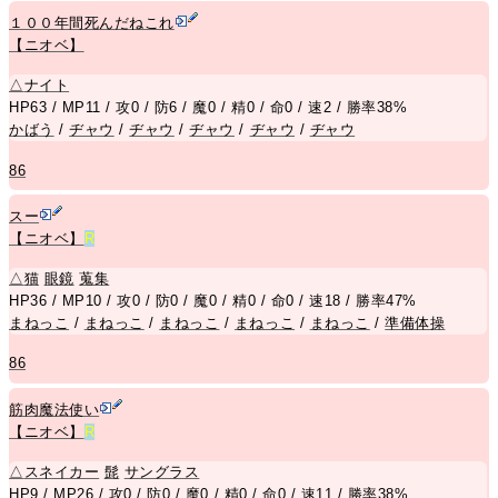
１００年間死んだねこれ
【ニオベ】
△
ナイト
HP63 / MP11 / 攻0 / 防6 / 魔0 / 精0 / 命0 / 速2 / 勝率38%
かばう
/
ヂャウ
/
ヂャウ
/
ヂャウ
/
ヂャウ
/
ヂャウ
86
スー
【ニオベ】
R
△
猫
眼鏡
蒐集
HP36 / MP10 / 攻0 / 防0 / 魔0 / 精0 / 命0 / 速18 / 勝率47%
まねっこ
/
まねっこ
/
まねっこ
/
まねっこ
/
まねっこ
/
準備体操
86
筋肉魔法使い
【ニオベ】
R
△
スネイカー
髭
サングラス
HP9 / MP26 / 攻0 / 防0 / 魔0 / 精0 / 命0 / 速11 / 勝率38%