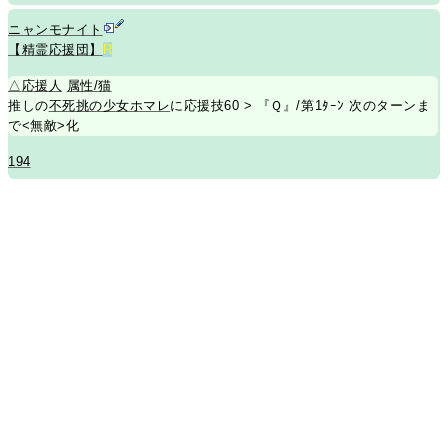
ニャンモナイト
【精霊応援団】
R
△
応援人
属性/猫
推しの
不死挑の少女ホマレ
に応援技60 > 『Ｑ』/第1ﾀｰﾝ 次のターンま
で<無敵>化
194