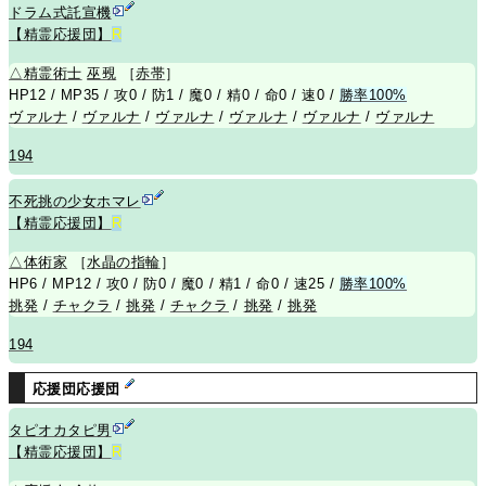
ドラム式託宣機
【精霊応援団】
R
△
精霊術士
巫覡
［
赤帯
］
HP12 / MP35 / 攻0 / 防1 / 魔0 / 精0 / 命0 / 速0 /
勝率100%
ヴァルナ
/
ヴァルナ
/
ヴァルナ
/
ヴァルナ
/
ヴァルナ
/
ヴァルナ
194
不死挑の少女ホマレ
【精霊応援団】
R
△
体術家
［
水晶の指輪
］
HP6 / MP12 / 攻0 / 防0 / 魔0 / 精1 / 命0 / 速25 /
勝率100%
挑発
/
チャクラ
/
挑発
/
チャクラ
/
挑発
/
挑発
194
応援団応援団
タピオカタピ男
【精霊応援団】
R