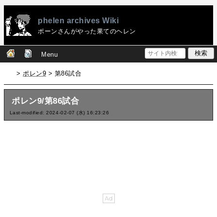
phelen archives Wiki
ポーンさんがやった果てのヘレン
Menu
>
ポレン9
> 第86試合
ポレン9/第86試合
Last-modified: 2024-02-07 (水) 16:23:26