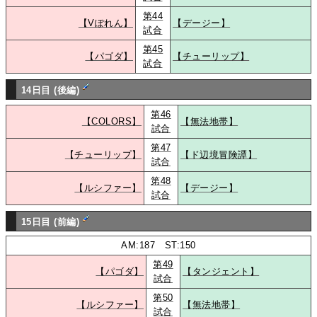
第44
【Vぽれん】
【デージー】
試合
第45
【パゴダ】
【チューリップ】
試合
14日目 (後編)
第46
【COLORS】
【無法地帯】
試合
第47
【チューリップ】
【ド辺境冒険譚】
試合
第48
【ルシファー】
【デージー】
試合
15日目 (前編)
AM:187 ST:150
第49
【パゴダ】
【タンジェント】
試合
第50
【ルシファー】
【無法地帯】
試合