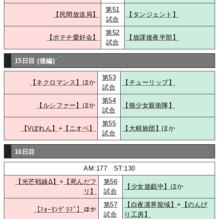
第51
【民間放送局】
【タンジェント】
試合
第52
【ポテチ愛好会】
【放課後夜半部】
試合
15日目 (後編)
第53
【ネクロマンス】
ほか
【チューリップ】
試合
第54
【ルシファー】
ほか
【狼少女親衛隊】
試合
第55
【Vぽれん】
+
【ニオベ】
【大精旅団】
ほか
試合
16日目
AM:177 ST:130
【光芒戦線Δ】
+
【死んだフ
第56
【少女遊戯中】
ほか
リ】
試合
第57
【白夜凛界龍域】
+
【のんび
【ﾌｫｰﾘﾝｸﾞﾗﾌﾞ】
ほか
試合
り工房】