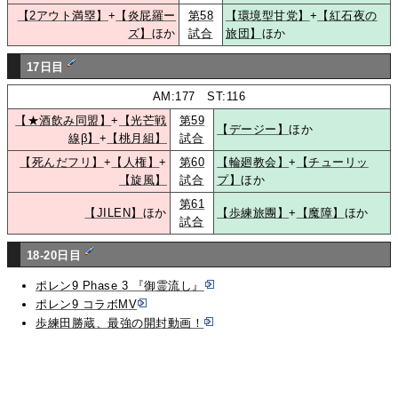
【2アウト満塁】
+
【炎屁羅ー
第58
【環境型甘党】
+
【紅石夜の
ズ】
ほか
試合
旅団】
ほか
17日目
AM:177 ST:116
【★酒飲み同盟】
+
【光芒戦
第59
【デージー】
ほか
線β】
+
【桃月組】
試合
【死んだフリ】
+
【人権】
+
第60
【輪廻教会】
+
【チューリッ
【旋風】
試合
プ】
ほか
第61
【JILEN】
ほか
【歩練旅團】
+
【魔障】
ほか
試合
18-20日目
ポレン9 Phase 3 『御霊流し』
ポレン9 コラボMV
歩練田勝蔵、最強の開封動画！