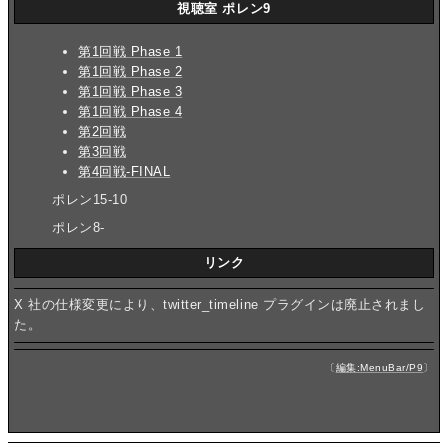
視聴室 ポレン9
第1回戦 Phase 1
第1回戦 Phase 2
第1回戦 Phase 3
第1回戦 Phase 4
第2回戦
第3回戦
第4回戦-FINAL
ポレン15-10
ポレン8-
リンク
X 社の仕様変更により、twitter_timeline プラグインは廃止されまし
た。
〔
編集:MenuBar/P9
〕