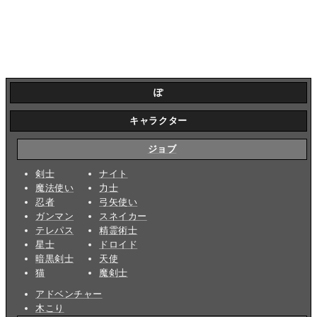
ぽ
キャラクター
ジョブ
剣士
ナイト
魔法使い
力士
忍者
弓矢使い
ガンマン
スネイカー
テレパス
精霊術士
星士
ドロイド
暗黒剣士
天使
猫
魔剣士
アドベンチャー
木こり