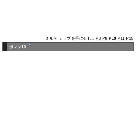
ミルテ’ｓラブを手にせし..
P8
P9
P10
P11
P15
ポレン10