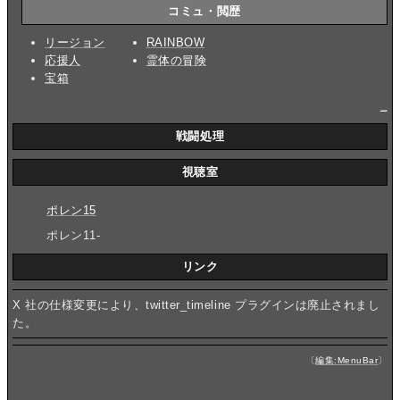
コミュ・閲歴
リージョン
RAINBOW
応援人
霊体の冒険
宝箱
_
戦闘処理
視聴室
ポレン15
ポレン11-
リンク
X 社の仕様変更により、twitter_timeline プラグインは廃止されまし
た。
〔
編集:MenuBar
〕