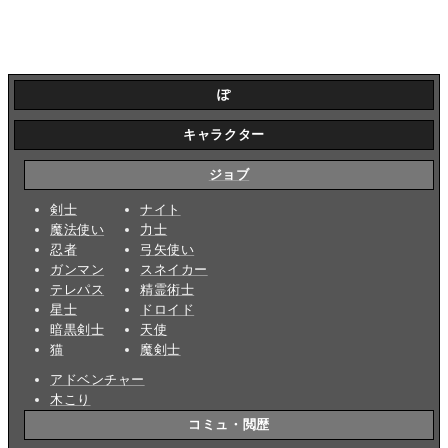
ぽ
キャラクター
ジョブ
剣士
ナイト
魔法使い
力士
忍者
弓矢使い
ガンマン
スネイカー
テレパス
精霊術士
星士
ドロイド
暗黒剣士
天使
猫
魔剣士
アドベンチャー
木こり
コミュ・閲歴