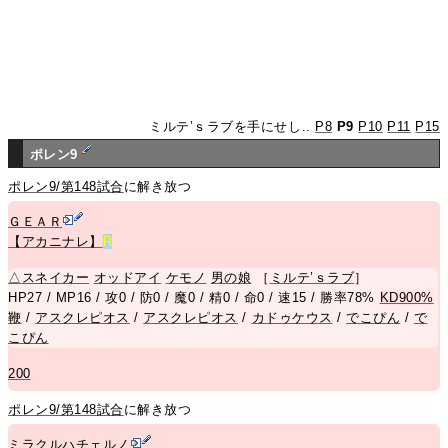
ミルテ’ｓラブを手にせし..
P8
P9
P10
P11
P15
ポレン9
ポレン9/第148試合
に解き放つ
ＧＥＡＲ
【アカニナレ】
R
△
スネイカー
オッドアイ
ケモノ
男の娘
［
ミルテ’ｓラブ
］
HP27 / MP16 / 攻0 / 防0 / 魔0 / 精0 / 命0 / 速15 / 勝率78%
KD900%
鞭
/
アスクレピオス
/
アスクレピオス
/
カドゥケウス
/
でこぴん
/
で
こぴん
200
ポレン9/第148試合
に解き放つ
ミラクルハチェルノ