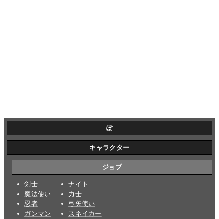
ぽ
キャラクター
ジョブ
剣士
ナイト
魔法使い
力士
忍者
弓矢使い
ガンマン
スネイカー