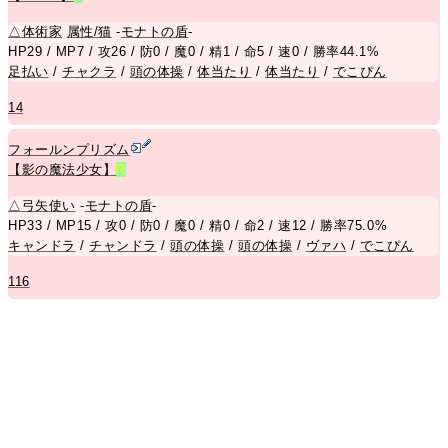
△
体術家
属性/猫
-
モナトの盾
-
HP29 / MP7 / 攻26 / 防0 / 魔0 / 精1 / 命5 / 速0 / 勝率44.1%
足払い
/
チャクラ
/
頭の体操
/
体当たり
/
体当たり
/
でこぴん
14
フォールンプリズム
【影の魔法少女】
R
△
弓矢使い
-
モナトの盾
-
HP33 / MP15 / 攻0 / 防0 / 魔0 / 精0 / 命2 / 速12 / 勝率75.0%
キャンドラ
/
チャンドラ
/
頭の体操
/
頭の体操
/
ヴァハ
/
でこぴん
116