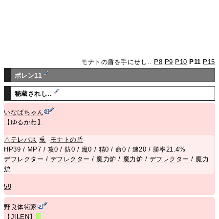
モナトの盾を手にせし..
P8
P9
P10
P11
P15
ポレン11
秘蔵されし..
いなばちゃん
【ゆるかわ】
△
テレパス
兎
-
モナトの盾
-
HP39 / MP7 / 攻0 / 防0 / 魔0 / 精0 / 命0 / 速20 / 勝率21.4%
デフレクター
/
デフレクター
/
魔力炉
/
魔力炉
/
デフレクター
/
魔力
炉
59
野良体術家
【JILEN】
R