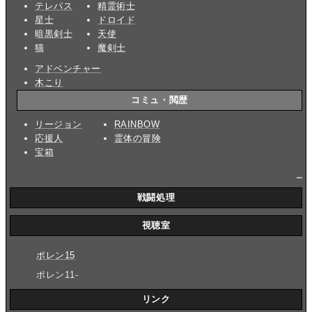
テレパス
精霊術士
星士
ドロイド
暗黒剣士
天使
猫
魔剣士
アドベンチャー
木こり
コミュ・閲歴
リージョン
RAINBOW
応援人
霊体の冒険
宝箱
_
戦闘処理
視聴室
ポレン15
ポレン11-
リンク