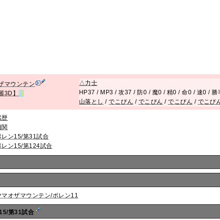
△
力士
ザマウンテン
HP37 / MP3 / 攻37 / 防0 / 魔0 / 精0 / 命0 / 速0 / 
麗3D】
R
山落とし
/
でこぴん
/
でこぴん
/
でこぴん
/
でこぴ
累歴
相関
ポレン15/第31試合
ポレン15/第124試合
ヤマオザマウンテン/ポレン11
15/第31試合