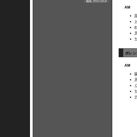
〔
編集:MenuBar
〕
AM
ポレン1
AM