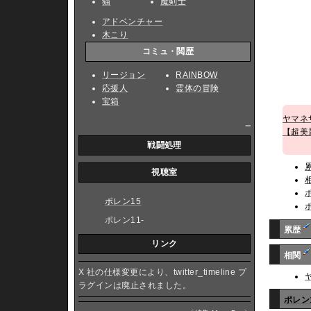
猫
魔剣士
アドベンチャー
木こり
コミュ・閲歴
リージョン
RAINBOW
応援人
霊体の冒険
宝箱
ヤマネ
_
【超美
戦闘処理
視聴室
ポレン15
ポレン11-
累歴
リンク
相関
X 社の仕様変更により、twitter_timeline プ
ラグインは廃止されました。
ポレン