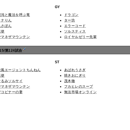
GY
混沌と魔法を呼ぶ竜
ドラゴン
トナりん
ター坊
れさぽん
エラーコード
天使
ソルスティス
ヤマネザマウンテン
ロイヤルゼリー先輩
5/第124試合
ST
旋風エージェントちんねん
あばれうさぎ
天使
焼きおにぎり
ぐるみソルサイ
茂木徹
ヤマネザマウンテン
フカヒレのスープ
デコピナーの妻
無法市場オンライン