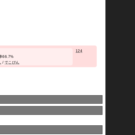
124
勝率66.7%
ん
/
でこぴん