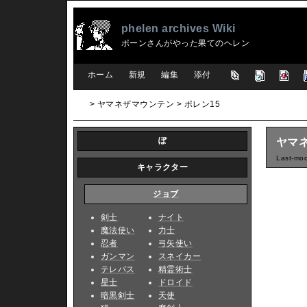
phelen archives Wiki
ポーンさんがやった果てのヘレン
[
ホーム
|
新規
|
編集
|
添付
]
> ヤマネザマウンテン > ポレン15
ぽ
ヤマネ
Last-mod
キャラクター
ジョブ
剣士
ナイト
魔法使い
力士
忍者
弓矢使い
ガンマン
スネイカー
テレパス
精霊術士
星士
ドロイド
暗黒剣士
天使