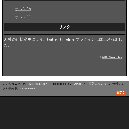
ポレン15
ポレン11-
リンク
X 社の仕様変更により、twitter_timeline プラグインは廃止されまし
た。
〔
編集:MenuBar
〕
レンタルWIKI by
WIKIWIKI.jp*
/ Designed by
Olivia
/
広告について
/ 無料レン
タル掲示板
zawazawa