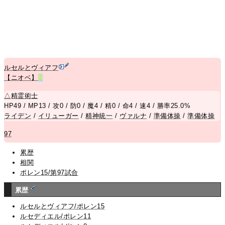
ルセルとヴィアフ
【ニオベ】
R
△
精霊術士
HP49 / MP13 / 攻0 / 防0 / 魔4 / 精0 / 命4 / 速4 / 勝率25.0%
ライデン
/
イリューガー
/
精神統一
/
ヴァルナ
/
準備体操
/
準備体操
97
累歴
相関
ポレン15/第97試合
累歴
ルセルとヴィアフ/ポレン15
ルセディエル/ポレン11