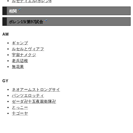
ルセディエル/ポレン8
相関
ポレン15/第97試合
AM
ギャンブ
ルセルとヴィアフ
宇宙ナメクジ
老兵辺根
無花果
GY
ネオアームストロングサイ
パンツエロッティ
ゼーダ卍十五夜親衛隊卍
とっこー
十ゴーヤ