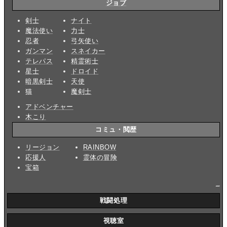
ジョブ
剣士
ナイト
魔法使い
力士
忍者
弓矢使い
ガンマン
スネイカー
テレパス
精霊術士
星士
ドロイド
暗黒剣士
天使
猫
魔剣士
アドベンチャー
木こり
コミュ・閲歴
リージョン
RAINBOW
応援人
霊体の冒険
宝箱
_
戦闘処理
視聴室