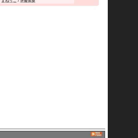
/
まねっこ
/
準備体操