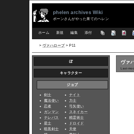
phelen archives Wiki
ポーンさんがやった果てのヘレン
[
ホーム
|
新規
|
編集
|
添付
]
>
ヴァハローブ
> P11
ぽ
ヴァハ
Last-mod
キャラクター
ジョブ
剣士
ナイト
魔法使い
力士
忍者
弓矢使い
ガンマン
スネイカー
テレパス
精霊術士
星士
ドロイド
暗黒剣士
天使