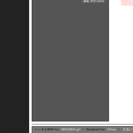
〔
編集:MenuBar
〕
レンタルWIKI by
WIKIWIKI.jp*
/ Designed by
Olivia
/
広告に