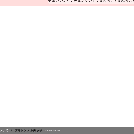
チェンジング
/
チェンジング
/
まねっこ
/
まねっこ
ついて
/ 無料レンタル掲示板
zawazawa