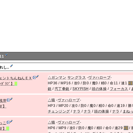
11
れし..
△
ガンマン
サングラス
-
ヴァハローブ
-
ェントちんねんＥＸ
HP36 / MP16 / 攻0 / 防0 / 魔0 / 精0 / 命11 / 速1
+1
ﾝｸﾞﾗﾌﾞ】
R
銃
/
弐丁拳銃
/
SKYFISH
/
頭の体操
/
フォーカス
/
△
猫
-
ヴァハローブ
-
残滓
HP3 / MP20 / 攻0 / 防0 / 魔0 / 精0 / 命0 / 速19 / 
ダ】
チェンジング
/
ナラ
/
ナラ
/
頭の体操
/
ナラ
/
まね
△
猫
-
ヴァハローブ
-
っこ
HP6 / MP9 / 攻0 / 防0 / 魔0 / 精0 / 命0 / 速29
+1
/ 
ダ】
R