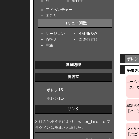
猫
魔剣士
アドベンチャー
木こり
コミュ・閲歴
リージョン
RAINBOW
応援人
霊体の冒険
宝箱
_
ポレン
戦闘処理
秘蔵さ
視聴室
エージ
【ﾌｫｰﾘ
ポレン15
ポレン11-
虚無の
リンク
【パゴ
X 社の仕様変更により、twitter_timeline プ
ラグインは廃止されました。
つゃや
【パゴ