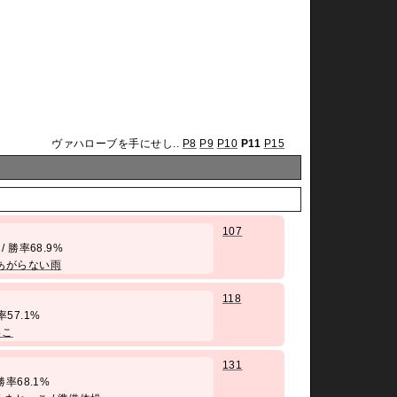
ヴァハローブを手にせし..
P8
P9
P10
P11
P15
107
/ 勝率68.9%
あがらない雨
118
勝率57.1%
っこ
131
勝率68.1%