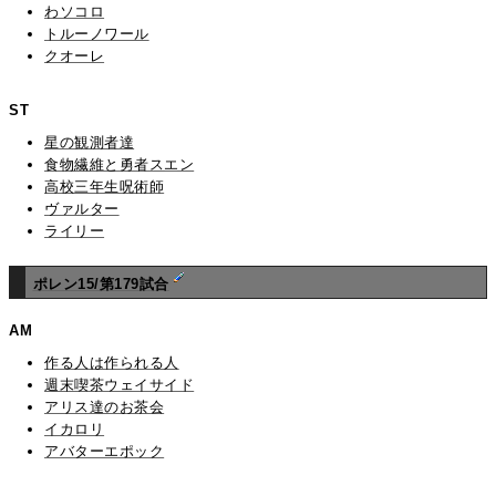
わソコロ
トルーノワール
クオーレ
ST
星の観測者達
食物繊維と勇者スエン
高校三年生呪術師
ヴァルター
ライリー
ポレン15/第179試合
AM
作る人は作られる人
週末喫茶ウェイサイド
アリス達のお茶会
イカロリ
アバターエポック