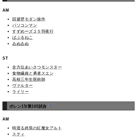
AM
回避壁モダン操作
パソコンマン
すずめーズ２５羽夜行
ばぶるねこ
ゐぬゐぬ
ST
全方位あいさつモンスター
食物繊維と勇者スエン
高校三年生呪術師
ヴァルター
ライリー
ポレン15/第165試合
AM
時渡る終焉の紅魔女アルト
スティ