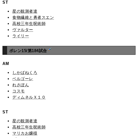
ST
星の観測者達
食物繊維と勇者スエン
高校三年生呪術師
ヴァルター
ライリー
ポレン15/第184試合
AM
しかばねくろ
ベルゴーレ
れさぽん
コスモ
ディムネルＸ１０
ST
星の観測者達
高校三年生呪術師
マリカお嬢様