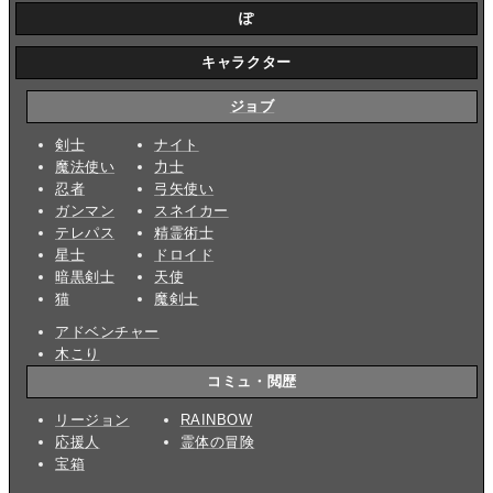
ぽ
キャラクター
ジョブ
剣士
ナイト
魔法使い
力士
忍者
弓矢使い
ガンマン
スネイカー
テレパス
精霊術士
星士
ドロイド
暗黒剣士
天使
猫
魔剣士
アドベンチャー
木こり
コミュ・閲歴
リージョン
RAINBOW
応援人
霊体の冒険
宝箱