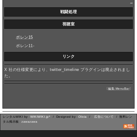
_
戦闘処理
視聴室
ポレン15
ポレン11-
リンク
X 社の仕様変更により、twitter_timeline プラグインは廃止されまし
た。
〔
編集:MenuBar
〕
レンタルWIKI by
WIKIWIKI.jp*
/ Designed by
Olivia
/
広告について
/ 無料レン
タル掲示板
zawazawa