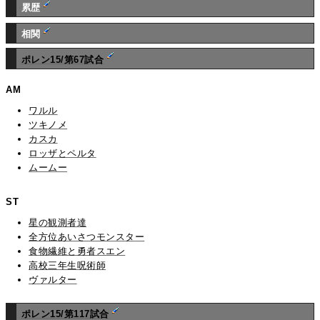
累歴
相関
ポレン15/第67試合
AM
ワルル
ツキノメ
カスカ
ロッザとペルタ
ムームー
ST
星の観測者達
全方位あいさつモンスター
食物繊維と勇者スエン
高校三年生呪術師
ヴァルター
ポレン15/第117試合