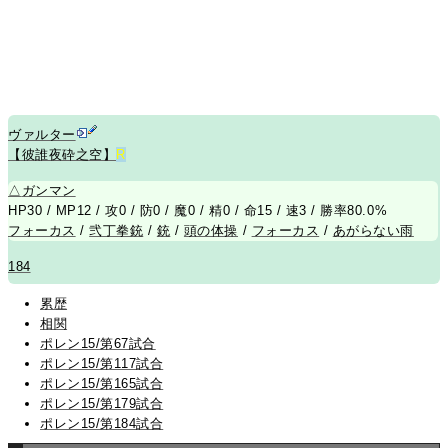
ヴァルター
【彼誰夜砕之空】
R
△
ガンマン
HP30 / MP12 / 攻0 / 防0 / 魔0 / 精0 / 命15 / 速3 / 勝率80.0%
フォーカス
/
弐丁拳銃
/
銃
/
頭の体操
/
フォーカス
/
あがらない雨
184
累歴
相関
ポレン15/第67試合
ポレン15/第117試合
ポレン15/第165試合
ポレン15/第179試合
ポレン15/第184試合