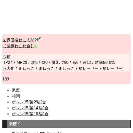
世界侵略ねこ人間
【世界ねこ化会】
R
△
猫
HP24 / MP20 / 攻0 / 防0 / 魔0 / 精0 / 命0 / 速12 / 勝率50.0%
巨大化
/
まねっこ
/
まねっこ
/
まねっこ
/
猫レーザー
/
猫レーザー
183
累歴
相関
ポレン15/第29試合
ポレン15/第141試合
ポレン15/第183試合
累歴