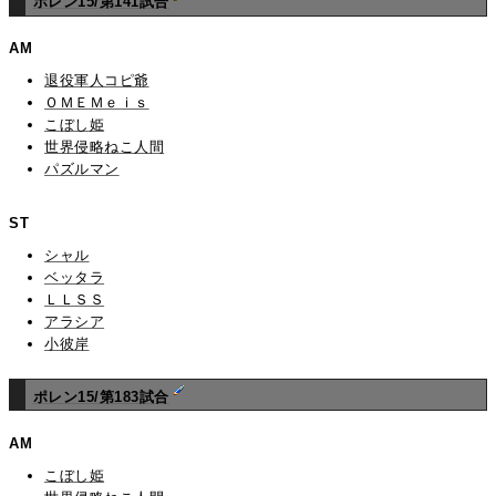
ポレン15/第141試合
AM
退役軍人コピ爺
ＯＭＥＭｅｉｓ
こぼし姫
世界侵略ねこ人間
パズルマン
ST
シャル
ベッタラ
ＬＬＳＳ
アラシア
小彼岸
ポレン15/第183試合
AM
こぼし姫