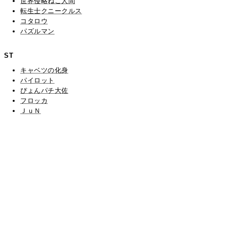
世界侵略ねこ人間
転生士クニークルス
コタロウ
パズルマン
ST
キャベツの化身
パイロット
ぴょんパチ大佐
フロッカ
ＪｕＮ