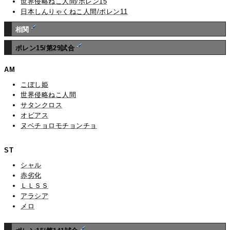
世界侵略ねこ人間/ポレン15
日本しんりゃくねこ人間/ポレン11
相関
ポレン15/第29試合
AM
こぼし姫
世界侵略ねこ人間
サタンクロス
オビアス
ヌベチョロモチョンチョ
ST
シャル
赤劣化
ＬＬＳＳ
アラシア
メロ