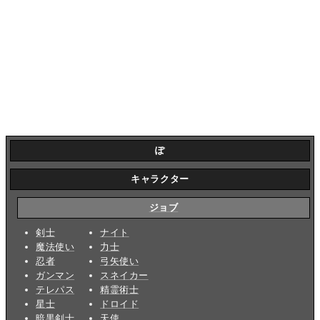
ぽ
キャラクター
ジョブ
剣士
ナイト
魔法使い
力士
忍者
弓矢使い
ガンマン
スネイカー
テレパス
精霊術士
星士
ドロイド
暗黒剣士
天使