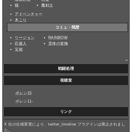
猫
魔剣士
アドベンチャー
木こり
コミュ・閲歴
リージョン
RAINBOW
応援人
霊体の冒険
宝箱
_
戦闘処理
視聴室
ポレン15
ポレン11-
リンク
X 社の仕様変更により、twitter_timeline プラグインは廃止されまし
た。