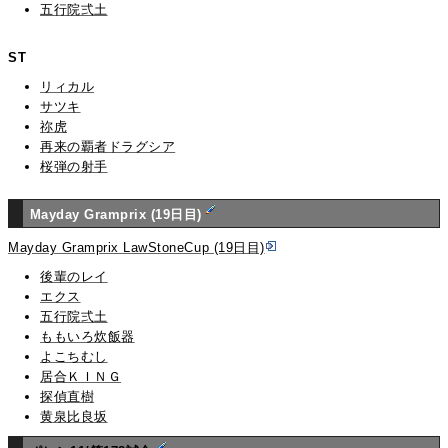
五行院弍土
ST
リィカル
サツキ
祢虎
再来の覇者ドラグシア
桜弾の射手
Mayday Gramprix (19日目)
Mayday Gramprix LawStoneCup (19日目)
後輩のレイ
エクス
五行院弍土
ももいろ炊飯器
よこちむし
居合ＫＩＮＧ
探偵直樹
黄泉比良坂