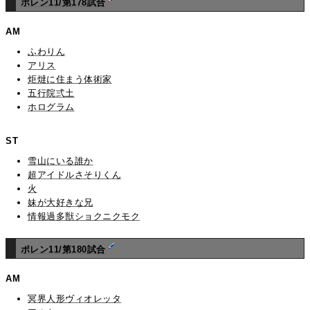
ポレン11/第178試合
AM
ふわりん
アリス
炬燵に住まう体術家
五行院弍土
ホログラム
ST
雪山にいる誰か
超アイドルさそりくん
火
妹が大好きな兄
情報過多獣ショクニクモク
ポレン11/第180試合
AM
冥界人形ヴィオレッタ