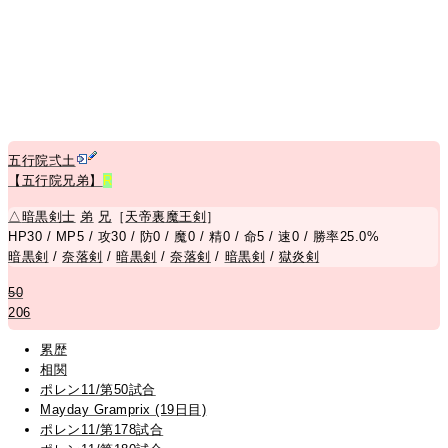
五行院弍土
【五行院兄弟】
R
△
暗黒剣士
弟
兄
［
天帝裏魔王剣
］
HP30 / MP5 / 攻30 / 防0 / 魔0 / 精0 / 命5 / 速0 / 勝率25.0%
暗黒剣
/
奈落剣
/
暗黒剣
/
奈落剣
/
暗黒剣
/
獄炎剣
50
206
累歴
相関
ポレン11/第50試合
Mayday Gramprix (19日目)
ポレン11/第178試合