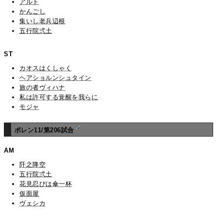
アルト
かんごし
集いし老兵辺根
五行院弍土
ST
カオスはくしゃく
ヘアショルンシュタイン
旅の者ヴィハナ
私は許可する覚醒を我らに
モジャ
ポレン11/第206試合
AM
阡之降空
五行院弍土
花見忍びは傘一杯
仮面屋
ヴェシカ