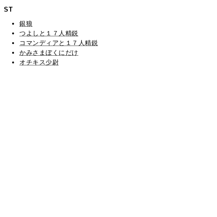
ST
銀狼
つよしと１７人精鋭
コマンディアと１７人精鋭
かみさまぼくにだけ
オチキス少尉