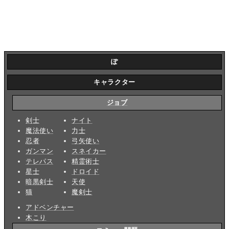
ぽ
キャラクター
ジョブ
剣士
ナイト
魔法使い
力士
忍者
弓矢使い
ガンマン
スネイカー
テレパス
精霊術士
星士
ドロイド
暗黒剣士
天使
猫
魔剣士
アドベンチャー
木こり