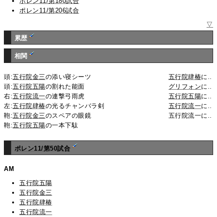
ポレン11/第180試合
ポレン11/第206試合
▽
累歴
相関
頭:
五行院金三
の添い寝シーツ
五行院肆椿
に..
頭:
五行院五陽
の割れた能面
グリフォン
に..
右:
五行院流一
の連撃弓雨虎
五行院五陽
に..
左:
五行院肆椿
の光るチャンバラ剣
五行院流一
に..
鞄:
五行院金三
のスペアの眼鏡
五行院流一に..
鞄:
五行院五陽
の一本下駄
ポレン11/第50試合
AM
五行院五陽
五行院金三
五行院肆椿
五行院流一