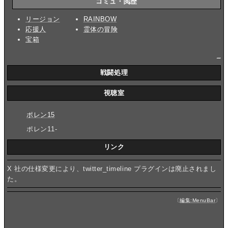
コミュ・閲歴
リージョン
RAINBOW
応援人
霊体の冒険
宝箱
_
戦闘処理
視聴室
ポレン15
ポレン11-
リンク
X 社の仕様変更により、twitter_timeline プラグインは廃止されまし
た。
〔
編集:MenuBar
〕