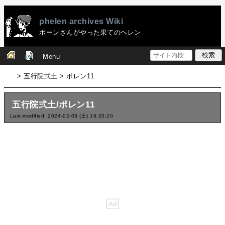
phelen archives Wiki
ポーンさんがやった果てのヘレン
Menu
> 五行院弍土 > ポレン11
五行院弍土/ポレン11
Last-modified: 2024-02-03 (土) 16:20:20