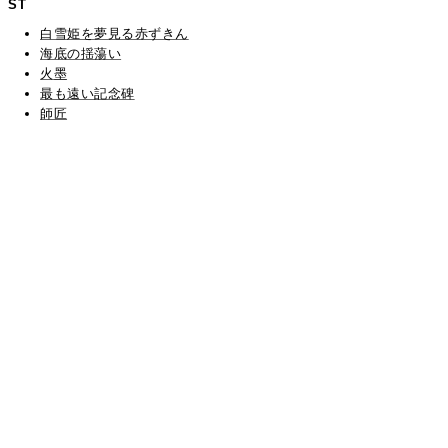
ST
白雪姫を夢見る赤ずきん
海底の揺蕩い
火墨
最も遠い記念碑
師匠