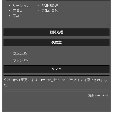
リージョン
RAINBOW
応援人
霊体の冒険
宝箱
_
戦闘処理
視聴室
ポレン15
ポレン11-
リンク
X 社の仕様変更により、twitter_timeline プラグインは廃止されまし
た。
〔
編集:MenuBar
〕