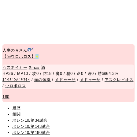
人事のＡさん
【㈱ウロボロス】
R
△
スネイカー
Xmas
酒
HP36 / MP10 / 攻0 / 防18 / 魔0 / 精0 / 命0 / 速0 / 勝率64.3%
ﾎﾟｲｽﾞﾝﾊﾞﾀﾌﾗｲ
/
頭の体操
/
メドゥーサ
/
メドゥーサ
/
アスクレピオス
/
ウロボロス
180
累歴
相関
ポレン10/第34試合
ポレン10/第143試合
ポレン10/第180試合