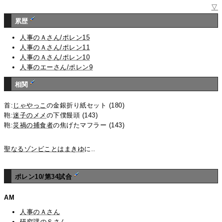
▽
累歴
人事のＡさん/ポレン15
人事のＡさん/ポレン11
人事のＡさん/ポレン10
人事のエーさん/ポレン9
相関
首:
じゃやっこ
の金銀折り紙セット (180)
鞄:
迷子のメメ
の下僕饅頭 (143)
鞄:
災禍の捕食者
の焦げたマフラー (143)
聖なるゾンビことはまきゆ
に..
ポレン10/第34試合
AM
人事のＡさん
研究課のＳさん