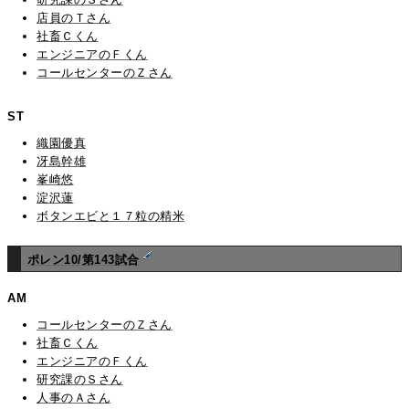
店員のＴさん
社畜Ｃくん
エンジニアのＦくん
コールセンターのＺさん
ST
織園優真
冴島幹雄
峯崎悠
淀沢蓮
ボタンエビと１７粒の精米
ポレン10/第143試合
AM
コールセンターのＺさん
社畜Ｃくん
エンジニアのＦくん
研究課のＳさん
人事のＡさん