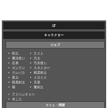
ぽ
キャラクター
ジョブ
剣士
ナイト
魔法使い
力士
忍者
弓矢使い
ガンマン
スネイカー
テレパス
精霊術士
星士
ドロイド
暗黒剣士
天使
猫
魔剣士
アドベンチャー
木こり
コミュ・閲歴