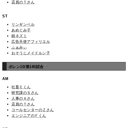
店員のＴさん
ST
リンギンベル
あめぐみ子
錆ネズミ
広告天使アフィリエル
ふぁみぃ
おそうじメイドルン子
ポレン10/第180試合
AM
社畜Ｃくん
研究課のＳさん
人事のＡさん
店員のＴさん
コールセンターのＺさん
エンジニアのＦくん