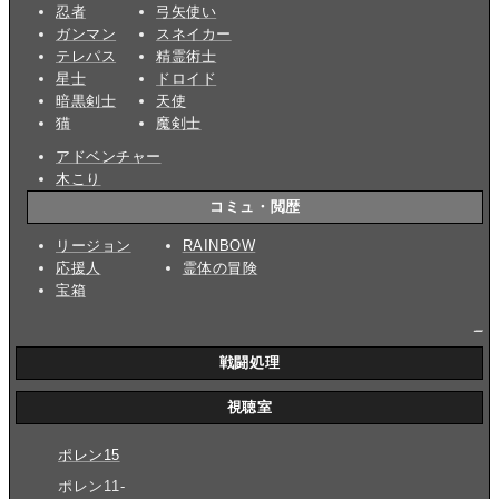
忍者
弓矢使い
ガンマン
スネイカー
テレパス
精霊術士
星士
ドロイド
暗黒剣士
天使
猫
魔剣士
アドベンチャー
木こり
コミュ・閲歴
リージョン
RAINBOW
応援人
霊体の冒険
宝箱
_
戦闘処理
視聴室
ポレン15
ポレン11-