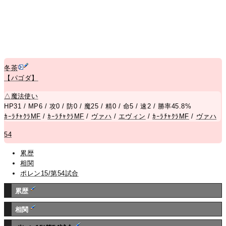
冬茶
【パゴダ】
△
魔法使い
HP31 / MP6 / 攻0 / 防0 / 魔25 / 精0 / 命5 / 速2 / 勝率45.8%
ｶｰﾗﾁｬｸﾗMF
/
ｶｰﾗﾁｬｸﾗMF
/
ヴァハ
/
エヴィン
/
ｶｰﾗﾁｬｸﾗMF
/
ヴァハ
54
累歴
相関
ポレン15/第54試合
累歴
相関