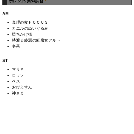
ポレン15/第54試合
AM
真理の杖ＦＯＣＵＳ
カエルのぬいぐるみ
堕ちかけ様
時渡る終焉の紅魔女アルト
冬茶
ST
マリネ
ロッソ
ペス
おぴえすん
神さま