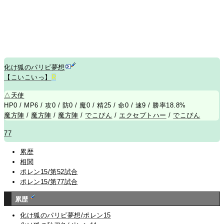
化け狐のパリピ夢想
【こいこいっ】
R
△
天使
HP0 / MP6 / 攻0 / 防0 / 魔0 / 精25 / 命0 / 速9 / 勝率18.8%
魔方陣
/
魔方陣
/
魔方陣
/
でこぴん
/
エクセプトハー
/
でこぴん
77
累歴
相関
ポレン15/第52試合
ポレン15/第77試合
累歴
化け狐のパリピ夢想/ポレン15