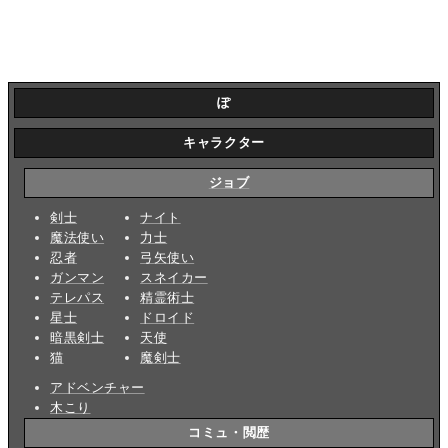
ぽ
キャラクター
ジョブ
剣士
ナイト
魔法使い
力士
忍者
弓矢使い
ガンマン
スネイカー
テレパス
精霊術士
星士
ドロイド
暗黒剣士
天使
猫
魔剣士
アドベンチャー
木こり
コミュ・閲歴