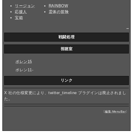
リージョン
RAINBOW
応援人
霊体の冒険
宝箱
_
戦闘処理
視聴室
ポレン15
ポレン11-
リンク
X 社の仕様変更により、twitter_timeline プラグインは廃止されまし
た。
〔
編集:MenuBar
〕