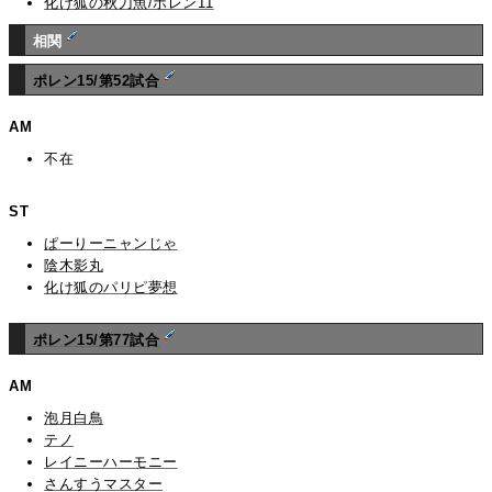
化け狐の秋刀魚/ポレン11
相関
ポレン15/第52試合
AM
不在
ST
ぱーりーニャンじゃ
陰木影丸
化け狐のパリピ夢想
ポレン15/第77試合
AM
泡月白鳥
テノ
レイニーハーモニー
さんすうマスター