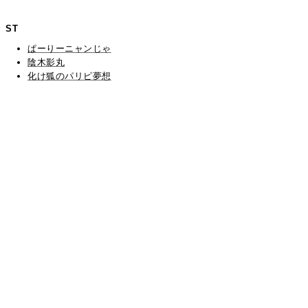
ST
ぱーりーニャンじゃ
陰木影丸
化け狐のパリピ夢想