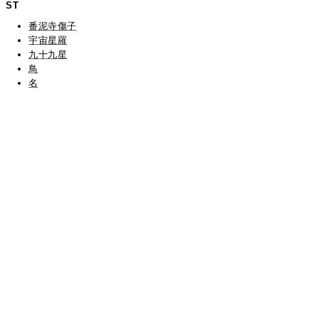
ST
番泥寺傷子
宇宙星羅
九十九星
鳥
名