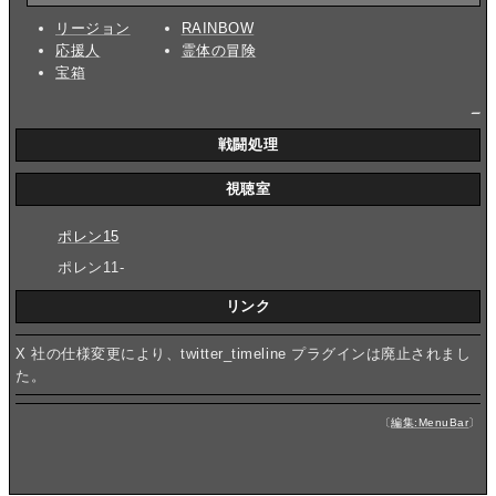
リージョン
RAINBOW
応援人
霊体の冒険
宝箱
_
戦闘処理
視聴室
ポレン15
ポレン11-
リンク
X 社の仕様変更により、twitter_timeline プラグインは廃止されまし
た。
〔
編集:MenuBar
〕