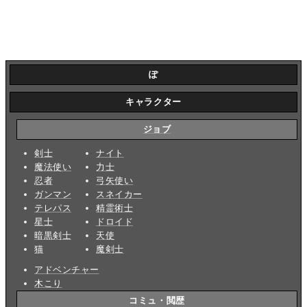
ぽ
キャラクター
ジョブ
剣士
ナイト
魔法使い
力士
忍者
弓矢使い
ガンマン
スネイカー
テレパス
精霊術士
星士
ドロイド
暗黒剣士
天使
猫
魔剣士
アドベンチャー
木こり
コミュ・閲歴