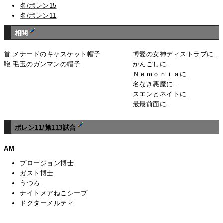
名/ポレン15
名/ポレン11
相関
首:
メナード
のキャスケット帽子
博愛の女神ディストラブ
に..
鞄:
毛玉
のガンマンの帽子
かんごし
に..
Ｎｅｍｏｎｉａ
に..
名なき悪魔
に..
スエンとネイト
に..
最最前面
に..
ポレン11/第113試合
AM
プロージョン博士
ガスト博士
うつろ
ナイトメアねこシープ
ドクターメルティ