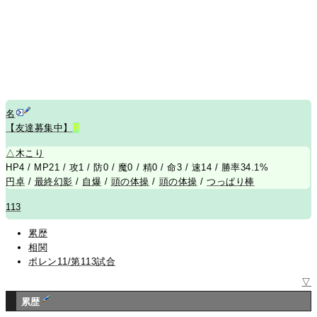
名
【友達募集中】
R
△
木こり
HP4 / MP21 / 攻1 / 防0 / 魔0 / 精0 / 命3 / 速14 / 勝率34.1%
円卓
/
最終幻影
/
自爆
/
頭の体操
/
頭の体操
/
つっぱり棒
113
累歴
相関
ポレン11/第113試合
▽
累歴