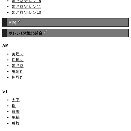
姫乃忍/ポレン15
姫乃忍/ポレン11
姫乃忍/ポレン10
相関
ポレン15/第25試合
AM
美屋丸
疾風丸
姫乃忍
鬼斬丸
押忍丸
ST
太平
珠
縁海
鬼禍
独蝮