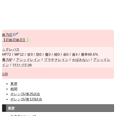
姫乃忍
【忍姫忍姫忍】
R
△
テレパス
HP72 / MP12 / 攻0 / 防0 / 魔0 / 精0 / 命0 / 速4 / 勝率69.6%
魔力炉
/
アシッドレイン
/
プラチナレイン
/
かばわない
/
アシッドレ
イン
/
ﾏｲﾃｨｰﾃｸﾆｶﾙ
120
累歴
相関
ポレン15/第25試合
ポレン15/第120試合
累歴