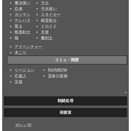
魔法使い
力士
忍者
弓矢使い
ガンマン
スネイカー
テレパス
精霊術士
星士
ドロイド
暗黒剣士
天使
猫
魔剣士
アドベンチャー
木こり
コミュ・閲歴
リージョン
RAINBOW
応援人
霊体の冒険
宝箱
_
戦闘処理
視聴室
ポレン15