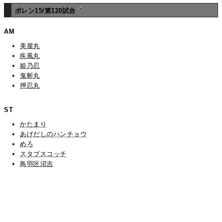
ポレン15/第120試合
AM
美屋丸
疾風丸
姫乃忍
鬼斬丸
押忍丸
ST
かたまり
あげだしのハンチョウ
めろ
スタブスコッチ
鳥羽区沼吉