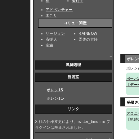
猫
魔剣士
アドベンチャー
木こり
コミュ・閲歴
リージョン
RAINBOW
応援人
霊体の冒険
宝箱
_
ポレン
戦闘処理
ポレン9
視聴室
ボーパ
【デー
ポレン15
ポレン11-
秘蔵さ
リンク
ズロニ
【軌跡
X 社の仕様変更により、twitter_timeline プ
ラグインは廃止されました。