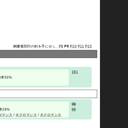
婀娜曼陀印の剣を手にせし..
P8
P9
P10
P11
P15
181
/ 勝率53%
98
 勝率26%
99
ロマンス
/
ネクロマンス
/
ネクロマンス