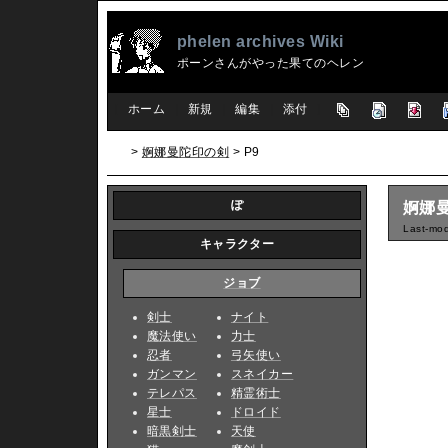
phelen archives Wiki
ポーンさんがやった果てのヘレン
[
ホーム
|
新規
|
編集
|
添付
]
>
婀娜曼陀印の剣
> P9
ぽ
婀娜曼
Last-mod
キャラクター
ジョブ
剣士
ナイト
魔法使い
力士
忍者
弓矢使い
ガンマン
スネイカー
テレパス
精霊術士
星士
ドロイド
暗黒剣士
天使