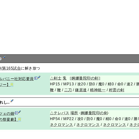
9
/第165試合
に解き放つ
△
剣士
兎
［
婀娜曼陀印の剣
］
ルバニー社対応要員
HP15 / MP13 / 攻20 / 防0 / 魔0 / 精0 / 命0 / 速2 
ジー】
R
鞭
/
鞭
/
二刀
/
鎌居達
/
精神統一
/
村雲の剣
れし..
△
テレパス
場所
-
婀娜曼陀印の剣
-
ツェの鐘
HP54 / MP22 / 攻0 / 防0 / 魔0 / 精0 / 命0 / 速0 /
の祭宴劇】
R
ネクロマンス
/
ネクロマンス
/
ネクロマンス
/
ネク