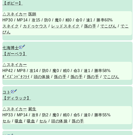
【ポピー】
△
スネイカー
医師
HP30 / MP14 / 攻15 / 防0 / 魔0 / 精0 / 命0 / 速1 / 勝率60%
スネイク
/
カドゥケウス
/
レッドスネイク
/
孫の手
/
でこぴん
/
でこ
ぴん
七海博士
【ガーベラ】
△
スネイカー
HP42 / MP8 / 攻14 / 防0 / 魔0 / 精0 / 命3 / 速1 / 勝率58%
ﾎﾟｲｽﾞﾝﾊﾞﾀﾌﾗｲ
/
頭の体操
/
孫の手
/
孫の手
/
孫の手
/
でこぴん
コト
【ディラック】
△
スネイカー
屍生
HP33 / MP14 / 攻8 / 防2 / 魔0 / 精0 / 命5 / 速0 / 勝率55%
セル
/
吸血
/
吸血
/
セル
/
頭の体操
/
孫の手