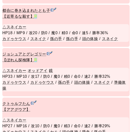
都合に巻き込まれたとも子
【近寄るな殺す】
R
△
スネイカー
HP18 / MP9 / 攻20 / 防0 / 魔0 / 精0 / 命0 / 速5 / 勝率36%
カドゥケウス
/
スネイク
/
孫の手
/
孫の手
/
頭の体操
/
スネイク
ジョシュアとグレゴリー
【ぽれん探検隊】
R
△
スネイカー
オッドアイ
鏡
HP33 / MP10 / 攻17 / 防0 / 魔0 / 精0 / 命0 / 速2 / 勝率32%
カドゥケウス
/
カドゥケウス
/
孫の手
/
頭の体操
/
スネイク
/
準備体
操
クトゥルフたん
【アアグウア】
△
スネイカー
HP27 / MP16 / 攻10 / 防0 / 魔0 / 精3 / 命0 / 速2 / 勝率29%
カドゥケウス
/
スネイク
/
セル
/
頭の体操
/
吸血
/
孫の手