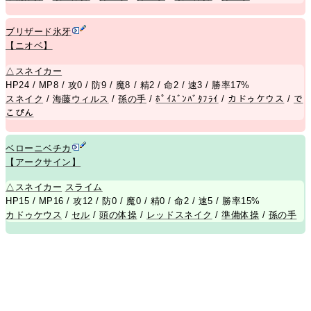
ブリザード氷牙
【ニオベ】
△
スネイカー
HP24 / MP8 / 攻0 / 防9 / 魔8 / 精2 / 命2 / 速3 / 勝率17%
スネイク
/
海藤ウィルス
/
孫の手
/
ﾎﾟｲｽﾞﾝﾊﾞﾀﾌﾗｲ
/
カドゥケウス
/
で
こぴん
ベローニベチカ
【アークサイン】
△
スネイカー
スライム
HP15 / MP16 / 攻12 / 防0 / 魔0 / 精0 / 命2 / 速5 / 勝率15%
カドゥケウス
/
セル
/
頭の体操
/
レッドスネイク
/
準備体操
/
孫の手