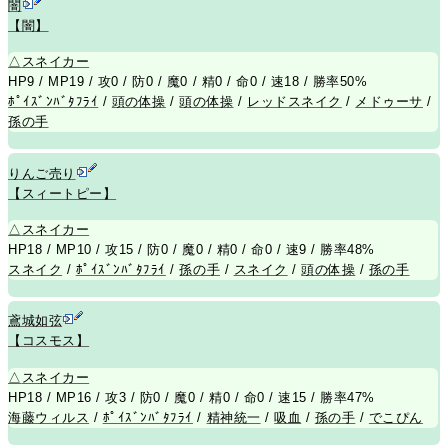
闇
【闇】
△
スネイカー
HP9 / MP19 / 攻0 / 防0 / 魔0 / 精0 / 命0 / 速18 / 勝率50%
ﾎﾟｲｽﾞﾝﾊﾞﾀﾌﾗｲ
/
頭の体操
/
頭の体操
/
レッドスネイク
/
メドゥーサ
/
孫の手
りんご売り
【スィートピー】
△
スネイカー
HP18 / MP10 / 攻15 / 防0 / 魔0 / 精0 / 命0 / 速9 / 勝率48%
スネイク
/
ﾎﾟｲｽﾞﾝﾊﾞﾀﾌﾗｲ
/
孫の手
/
スネイク
/
頭の体操
/
孫の手
鳶城如弦
【コスモス】
△
スネイカー
HP18 / MP16 / 攻3 / 防0 / 魔0 / 精0 / 命0 / 速15 / 勝率47%
海藤ウィルス
/
ﾎﾟｲｽﾞﾝﾊﾞﾀﾌﾗｲ
/
精神統一
/
吸血
/
孫の手
/
でこぴん