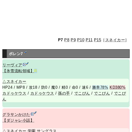
P7
P8
P9
P10
P11
P15
［
スネイカー
］
ポレン7
リーヴィア
【氷雪流転領域】
R
△
スネイカー
HP24 / MP8 / 攻18 / 防0 / 魔0 / 精0 / 命0 / 速6 /
勝率78%
KD380%
カドゥケウス
/
カドゥケウス
/
孫の手
/
でこぴん
/
でこぴん
/
でこぴ
ん
グラサンかけた
【ダジャレ小話】
△
スネイカー
学園
サングラス