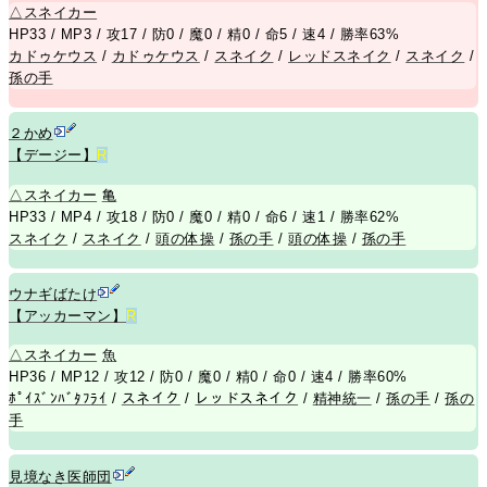
△
スネイカー
HP33 / MP3 / 攻17 / 防0 / 魔0 / 精0 / 命5 / 速4 / 勝率63%
カドゥケウス
/
カドゥケウス
/
スネイク
/
レッドスネイク
/
スネイク
/
孫の手
２かめ
【デージー】
R
△
スネイカー
亀
HP33 / MP4 / 攻18 / 防0 / 魔0 / 精0 / 命6 / 速1 / 勝率62%
スネイク
/
スネイク
/
頭の体操
/
孫の手
/
頭の体操
/
孫の手
ウナギばたけ
【アッカーマン】
R
△
スネイカー
魚
HP36 / MP12 / 攻12 / 防0 / 魔0 / 精0 / 命0 / 速4 / 勝率60%
ﾎﾟｲｽﾞﾝﾊﾞﾀﾌﾗｲ
/
スネイク
/
レッドスネイク
/
精神統一
/
孫の手
/
孫の
手
見境なき医師団