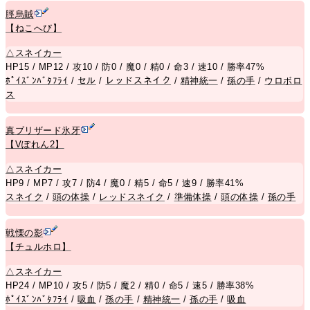
脛烏賊
【ねこへび】
△
スネイカー
HP15 / MP12 / 攻10 / 防0 / 魔0 / 精0 / 命3 / 速10 / 勝率47%
ﾎﾟｲｽﾞﾝﾊﾞﾀﾌﾗｲ
/
セル
/
レッドスネイク
/
精神統一
/
孫の手
/
ウロボロ
ス
真ブリザード氷牙
【Vぽれん2】
△
スネイカー
HP9 / MP7 / 攻7 / 防4 / 魔0 / 精5 / 命5 / 速9 / 勝率41%
スネイク
/
頭の体操
/
レッドスネイク
/
準備体操
/
頭の体操
/
孫の手
戦慄の影
【チュルホロ】
△
スネイカー
HP24 / MP10 / 攻5 / 防5 / 魔2 / 精0 / 命5 / 速5 / 勝率38%
ﾎﾟｲｽﾞﾝﾊﾞﾀﾌﾗｲ
/
吸血
/
孫の手
/
精神統一
/
孫の手
/
吸血