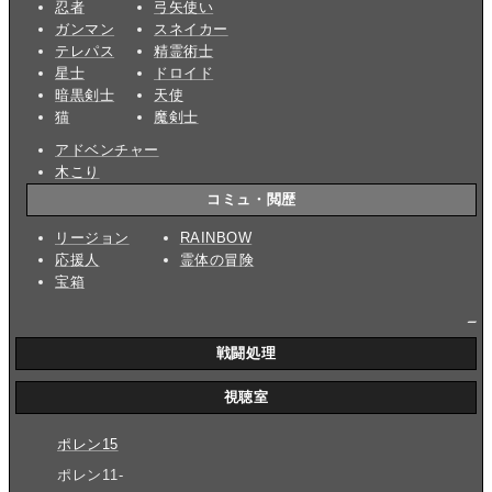
忍者
弓矢使い
ガンマン
スネイカー
テレパス
精霊術士
星士
ドロイド
暗黒剣士
天使
猫
魔剣士
アドベンチャー
木こり
コミュ・閲歴
リージョン
RAINBOW
応援人
霊体の冒険
宝箱
_
戦闘処理
視聴室
ポレン15
ポレン11-