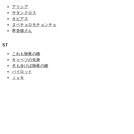
アリシア
サタンクロス
オビアス
ヌベチョロモチョンチョ
寧音猫さん
ST
これも除夜の鐘
キャベツの化身
犬も歩けば除夜の鐘
パイロット
ＪｕＮ