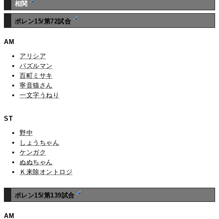
相関
ポレン15/第72試合
AM
アリシア
パズルマン
百町ミサキ
寧音猫さん
一文字うねり
ST
野中
しょうちゃん
ケンガク
ぬぬちゃん
Ｋ来除オントロジ
ポレン15/第139試合
AM