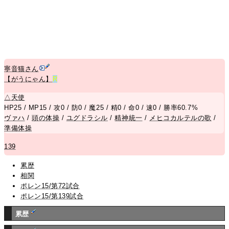
寧音猫さん
【がうにゃん】
R
△
天使
HP25 / MP15 / 攻0 / 防0 / 魔25 / 精0 / 命0 / 速0 / 勝率60.7%
ヴァハ
/
頭の体操
/
ユグドラシル
/
精神統一
/
メヒコカルテルの歌
/
準備体操
139
累歴
相関
ポレン15/第72試合
ポレン15/第139試合
累歴