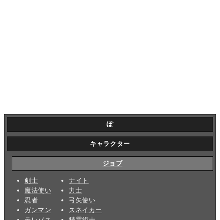
ぽ
キャラクター
ジョブ
剣士
ナイト
魔法使い
力士
忍者
弓矢使い
ガンマン
スネイカー
テレパス
精霊術士