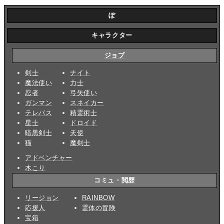
ぽ
キャラクター
ジョブ
剣士
ナイト
魔法使い
力士
忍者
弓矢使い
ガンマン
スネイカー
テレパス
精霊術士
星士
ドロイド
暗黒剣士
天使
猫
魔剣士
アドベンチャー
木こり
コミュ・閲歴
リージョン
RAINBOW
応援人
霊体の冒険
宝箱