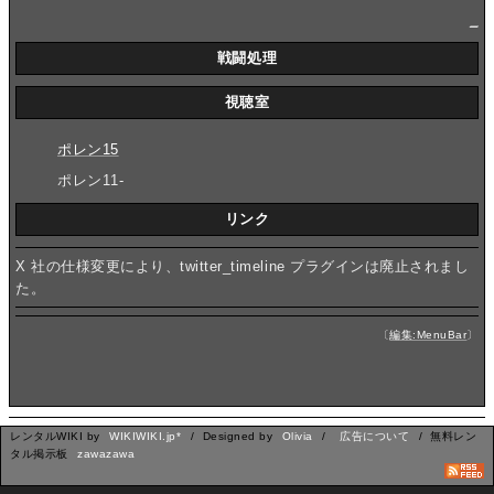
_
戦闘処理
視聴室
ポレン15
ポレン11-
リンク
X 社の仕様変更により、twitter_timeline プラグインは廃止されまし
た。
〔
編集:MenuBar
〕
レンタルWIKI by
WIKIWIKI.jp*
/ Designed by
Olivia
/
広告について
/ 無料レン
タル掲示板
zawazawa