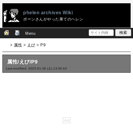
phelen archives Wiki
ポーンさんがやった果てのヘレン
Menu
>
属性
>
えび
> P9
属性/えび/P9
Last-modified: 2025-01-18 (土) 13:03:43