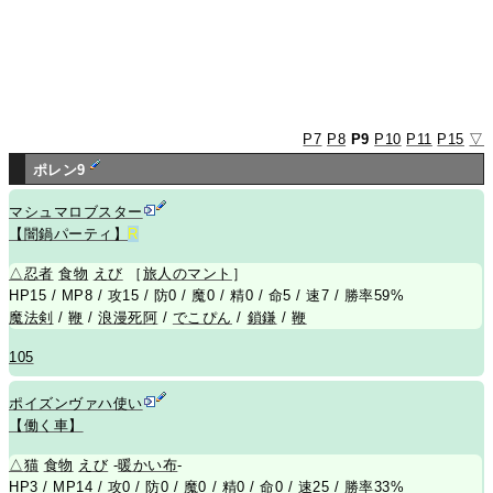
P7
P8
P9
P10
P11
P15
▽
ポレン9
マシュマロブスター
【闇鍋パーティ】
R
△
忍者
食物
えび
［
旅人のマント
］
HP15 / MP8 / 攻15 / 防0 / 魔0 / 精0 / 命5 / 速7 / 勝率59%
魔法剣
/
鞭
/
浪漫死阿
/
でこぴん
/
鎖鎌
/
鞭
105
ポイズンヴァハ使い
【働く車】
△
猫
食物
えび
-
暖かい布
-
HP3 / MP14 / 攻0 / 防0 / 魔0 / 精0 / 命0 / 速25 / 勝率33%