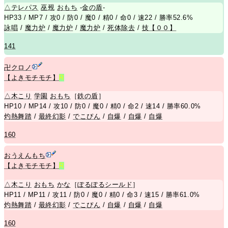
△
テレパス
巫覡
おもち
-
金の盾
-
HP33 / MP7 / 攻0 / 防0 / 魔0 / 精0 / 命0 / 速22 / 勝率52.6%
詠唱
/
魔力炉
/
魔力炉
/
魔力炉
/
死体除去
/
技【００】
141
卍クロノ
【よきモチモチ】
R
△
木こり
学園
おもち
［
鉄の盾
］
HP10 / MP14 / 攻10 / 防0 / 魔0 / 精0 / 命2 / 速14 / 勝率60.0%
灼熱舞踏
/
最終幻影
/
でこぴん
/
自爆
/
自爆
/
自爆
160
おうえんもち
【よきモチモチ】
R
△
木こり
おもち
かな
［
ぽるぽるシールド
］
HP11 / MP11 / 攻11 / 防0 / 魔0 / 精0 / 命3 / 速15 / 勝率61.0%
灼熱舞踏
/
最終幻影
/
でこぴん
/
自爆
/
自爆
/
自爆
160