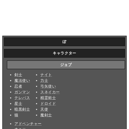
ぽ
キャラクター
ジョブ
剣士
ナイト
魔法使い
力士
忍者
弓矢使い
ガンマン
スネイカー
テレパス
精霊術士
星士
ドロイド
暗黒剣士
天使
猫
魔剣士
アドベンチャー