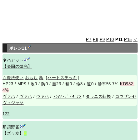
P7
P8
P9
P10
P11
P15
▽
ポレン11
ネハアット
【楽園の燐光】
△
魔法使い
おもち
鳥
［
ハートステッキ
］
HP23 / MP9 / 攻0 / 防0 / 魔23 / 精0 / 命8 / 速0 / 勝率55.7%
KD982.
4%
ヴァハ
/
ヴァハ
/
ヴァハ
/
ﾄｩｱﾊ･ﾃﾞ･ﾀﾞﾅﾝ
/
タラニス転換
/
ゴウザンゼ
ヴィジャヤ
122
那須野雀
【ズッ友】
R