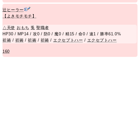
辻ヒーラー
【よきモチモチ】
△
天使
おもち
兎
聖職者
HP30 / MP14 / 攻0 / 防0 / 魔0 / 精15 / 命0 / 速1 / 勝率61.0%
祈祷
/
祈祷
/
祈祷
/
祈祷
/
エクセプトハー
/
エクセプトハー
160