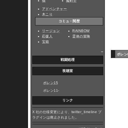
猫
魔剣士
アドベンチャー
木こり
コミュ・閲歴
リージョン
RAINBOW
応援人
霊体の冒険
宝箱
_
ポレン
戦闘処理
視聴室
ポレン15
ポレン11-
リンク
X 社の仕様変更により、twitter_timeline プ
ラグインは廃止されました。