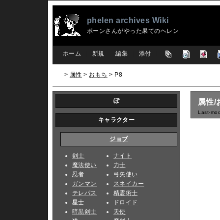
phelen archives Wiki
ポーンさんがやった果てのヘレン
[
ホーム
|
新規
|
編集
|
添付
]
>
属性
>
おもち
> P8
ぽ
属性/
Last-mod
キャラクター
ジョブ
剣士
ナイト
魔法使い
力士
忍者
弓矢使い
ガンマン
スネイカー
テレパス
精霊術士
星士
ドロイド
暗黒剣士
天使