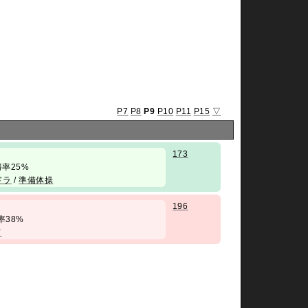
P7
P8
P9
P10
P11
P15
▽
173
/ 勝率25%
ドラ
/
準備体操
196
 勝率38%
て