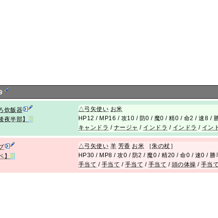
9
△
弓矢使い
お米
ろ炊飯器
HP12 / MP16 / 攻10 / 防0 / 魔0 / 精0 / 命2 / 速8 
後夜半部】
R
キャンドラ
/
ナージャ
/
インドラ
/
インドラ
/
イン
△
弓矢使い
羊
芳香
お米
［
朱の杖
］
プ
HP30 / MP8 / 攻0 / 防2 / 魔0 / 精20 / 命0 / 速0 /
ベ】
R
手当て
/
手当て
/
手当て
/
手当て
/
頭の体操
/
手当