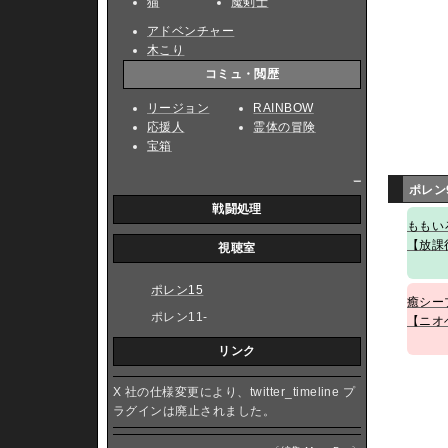
猫
魔剣士
アドベンチャー
木こり
コミュ・閲歴
リージョン
RAINBOW
応援人
霊体の冒険
宝箱
_
ポレン
戦闘処理
ももい
【放課
視聴室
ポレン15
癒シー
ポレン11-
【ニオ
リンク
X 社の仕様変更により、twitter_timeline プ
ラグインは廃止されました。