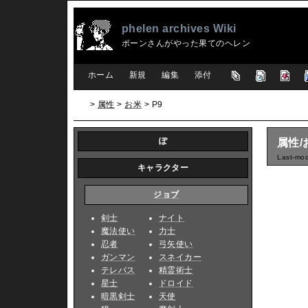
phelen archives Wiki
ポーンさんがやった果てのヘレン
[
ホーム
|
新規
|
編集
|
添付
]
>
属性
>
お米
> P9
ぽ
属性/
Last-mod
キャラクター
ジョブ
剣士
ナイト
魔法使い
力士
忍者
弓矢使い
ガンマン
スネイカー
テレパス
精霊術士
星士
ドロイド
暗黒剣士
天使