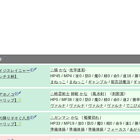
8
△
猫
かな
-
光学迷彩
-
イジスレイニャー
HP45 / MP4 / 攻0 / 防0 / 魔0 / 精0 / 命5 / 速16 /
シチ３杯】
まねっこ
/
まねっこ
/
ギャンブル
/
龍言語魔法
/
ギ
△
精霊術士
師範
かな
［
風水剣
］《
刹那賞
》
アホノコ
HP0 / MP38 / 攻0 / 防0 / 魔0 / 精0 / 命0 / 速2 / 
ーリップ】
R
ヴァルナ
/
ヴァルナ
/
ヴァルナ
/
ヴァルナ
/
でこぴ
△
ガンマン
かな
［
襤褸切れ
］
の降りそそぐ八月
HP33 / MP19 / 攻0 / 防0 / 魔0 / 精0 / 命9 / 速1 /
ーリップ】
R
準備体操
/
準備体操
/
準備体操
/
フォーカス
/
あが