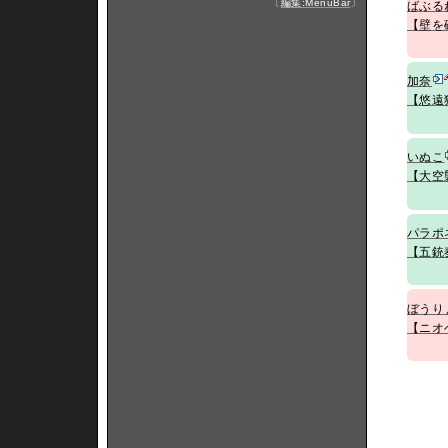
〔
編集:MenuBar
〕
ばぶる
【壁を
加奈
【悠遠
いぬこ
【大空
パラポ
【五銃
ぼうり
【ニオ