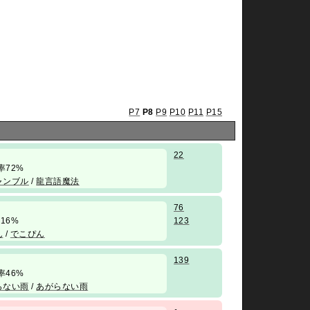
P7
P8
P9
P10
P11
P15
22
 勝率72%
ャンブル
/
龍言語魔法
76
勝率16%
123
ん
/
でこぴん
139
 勝率46%
らない雨
/
あがらない雨