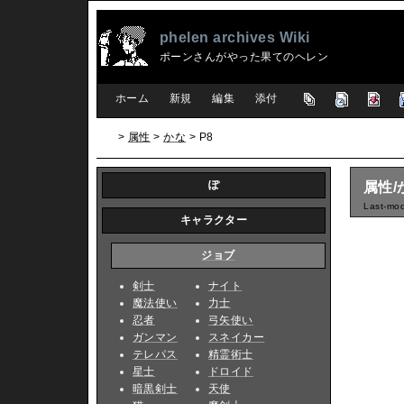
phelen archives Wiki
ポーンさんがやった果てのヘレン
[
ホーム
|
新規
|
編集
|
添付
]
>
属性
>
かな
> P8
ぽ
属性/
Last-mod
キャラクター
ジョブ
剣士
ナイト
魔法使い
力士
忍者
弓矢使い
ガンマン
スネイカー
テレパス
精霊術士
星士
ドロイド
暗黒剣士
天使