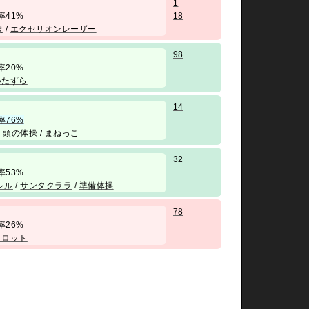
1
 勝率41%
18
復
/
エクセリオンレーザー
98
 勝率20%
いたずら
14
率76%
/
頭の体操
/
まねっこ
32
 勝率53%
シル
/
サンタクララ
/
準備体操
78
 勝率26%
タロット