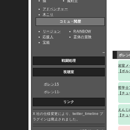
猫
魔剣士
アドベンチャー
木こり
コミュ・閲歴
リージョン
RAINBOW
応援人
霊体の冒険
宝箱
_
ポレン
戦闘処理
岩室メ
【ボル
視聴室
ポレン15
哲学士
ポレン11-
【チュ
リンク
えんじ
X 社の仕様変更により、twitter_timeline プ
【チュ
ラグインは廃止されました。