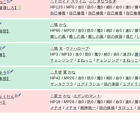
△
ドロイド
スライム
-
ふしぎなつるぎ
-
ねこ
HP120 / MP0 / 攻0 / 防0 / 魔0 / 精0 / 命0 / 速0 /
破壊しろ】
R
自己修復
/
自己修復
/
自己修復
/
自己修復
/
自己修
△
猫
かな
HP60 / MP20 / 攻0 / 防0 / 魔0 / 精0 / 命0 / 速0 /
猫団】
癒しの風
/
癒しの風
/
癒しの風
/
頭の体操
/
逃亡
/
△
猫
犬
-
ヴァハローブ
-
HP3 / MP10 / 攻0 / 防0 / 魔0 / 精0 / 命0 / 速29 /
勝
襲】
チェンジング
/
まねっこ
/
チェンジング
/
まねっこ
△
天使
翼
かな
ネラ
HP42 / MP26 / 攻0 / 防0 / 魔0 / 精0 / 命0 / 速0 /
奏団】
サンタクララ
/
ユグドラシル
/
頭の体操
/
ユグドラ
△
星士
かな
-
エデンのマント
-
ょくだん
HP18 / MP28 / 攻0 / 防0 / 魔0 / 精0 / 命0 / 速6 /
ベ】
メテオ
/
メテオ
/
精神統一
/
頭の体操
/
タロット
/