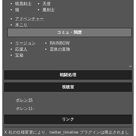
暗黒剣士
天使
猫
魔剣士
アドベンチャー
木こり
コミュ・閲歴
リージョン
RAINBOW
応援人
霊体の冒険
宝箱
_
戦闘処理
視聴室
ポレン15
ポレン11-
リンク
X 社の仕様変更により、twitter_timeline プラグインは廃止されまし