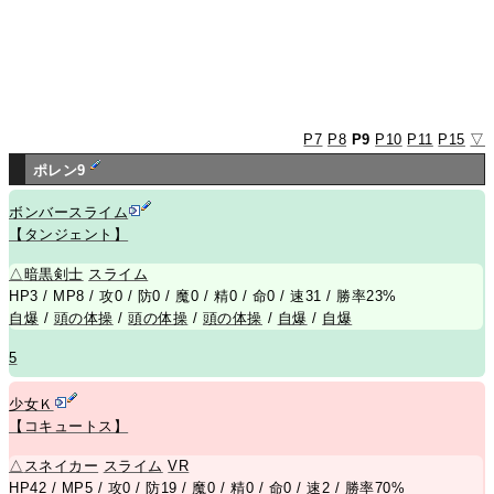
P7
P8
P9
P10
P11
P15
▽
ポレン9
ボンバースライム
【タンジェント】
△
暗黒剣士
スライム
HP3 / MP8 / 攻0 / 防0 / 魔0 / 精0 / 命0 / 速31 / 勝率23%
自爆
/
頭の体操
/
頭の体操
/
頭の体操
/
自爆
/
自爆
5
少女Ｋ
【コキュートス】
△
スネイカー
スライム
VR
HP42 / MP5 / 攻0 / 防19 / 魔0 / 精0 / 命0 / 速2 / 勝率70%