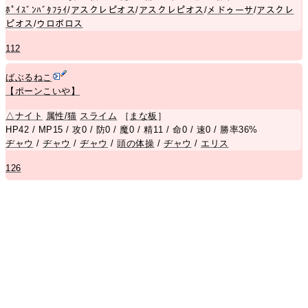
ﾎﾟｲｽﾞﾝﾊﾞﾀﾌﾗｲ
/
アスクレピオス
/
アスクレピオス
/
メドゥーサ
/
アスクレ
ピオス
/
ウロボロス
112
ばぶるねこ
【ポーンこいや】
△
ナイト
属性/猫
スライム
［
まな板
］
HP42 / MP15 / 攻0 / 防0 / 魔0 / 精11 / 命0 / 速0 / 勝率36%
ヂャウ
/
ヂャウ
/
ヂャウ
/
頭の体操
/
ヂャウ
/
エリス
126