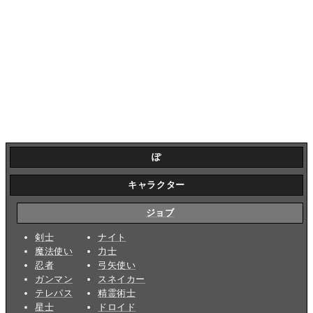
ぽ
キャラクター
ジョブ
剣士
ナイト
魔法使い
力士
忍者
弓矢使い
ガンマン
スネイカー
テレパス
精霊術士
星士
ドロイド