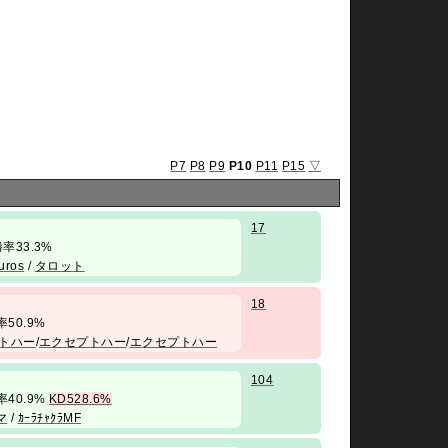
P7
P8
P9
P10
P11
P15
▽
17
/ 勝率33.3%
ros
/
タロット
18
勝率50.9%
トハー
/
エクセプトハー
/
エクセプトハー
104
 勝率40.9%
KD528.6%
マ
/
ｶｰﾗﾁｬｸﾗMF