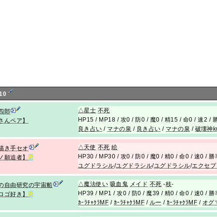
10
△
星士
不死
四郎
HP15 / MP18 / 攻0 / 防0 / 魔0 / 精15 / 命0 / 速2 
さんペア】
良き占い
/
マナの泉
/
良き占い
/
マナの泉
/
破壊神ku
△
天使
不死
絵
描き手セオ
HP30 / MP30 / 攻0 / 防0 / 魔0 / 精0 / 命0 / 速0 / 
ノ願追者】
R
ユグドラシル
/
ユグドラシル
/
ユグドラシル
/
エクセプ
△
魔法使い
吸血鬼
メイド
不死
-
枝
-
の自由研究の宇宙船
HP39 / MP1 / 攻0 / 防0 / 魔39 / 精0 / 命0 / 速0 /
ロゴ好き】
R
ｶｰﾗﾁｬｸﾗMF
/
ｶｰﾗﾁｬｸﾗMF
/
ルー
/
ｶｰﾗﾁｬｸﾗMF
/
オグ