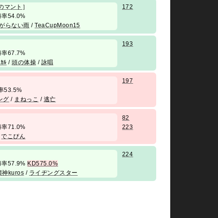
のマント
］
172
/ 勝率54.0%
がらない雨
/
TeaCupMoon15
193
/ 勝率67.7%
ﾆｶﾙ
/
頭の体操
/
詠唱
197
勝率53.5%
ング
/
まねっこ
/
逃亡
82
/ 勝率71.0%
223
/
でこぴん
224
/ 勝率57.9%
KD575.0%
神kuros
/
ライヂングスター