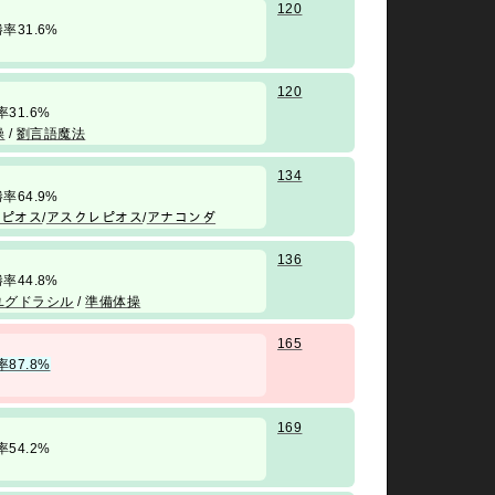
120
/ 勝率31.6%
120
勝率31.6%
操
/
劉言語魔法
134
/ 勝率64.9%
レピオス
/
アスクレピオス
/
アナコンダ
136
/ 勝率44.8%
ユグドラシル
/
準備体操
165
率87.8%
169
勝率54.2%