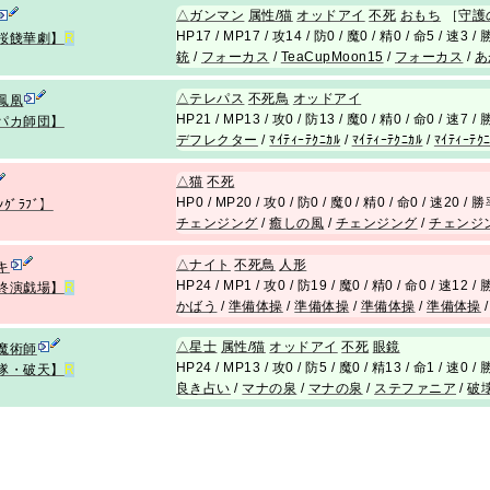
△
ガンマン
属性/猫
オッドアイ
不死
おもち
［
守護
HP17 / MP17 / 攻14 / 防0 / 魔0 / 精0 / 命5 / 速3 
桜餞華劇】
R
銃
/
フォーカス
/
TeaCupMoon15
/
フォーカス
/
あ
△
テレパス
不死
鳥
オッドアイ
鳳凰
HP21 / MP13 / 攻0 / 防13 / 魔0 / 精0 / 命0 / 速7 
パカ師団】
デフレクター
/
ﾏｲﾃｨｰﾃｸﾆｶﾙ
/
ﾏｲﾃｨｰﾃｸﾆｶﾙ
/
ﾏｲﾃｨｰﾃｸ
△
猫
不死
HP0 / MP20 / 攻0 / 防0 / 魔0 / 精0 / 命0 / 速20 / 
ﾝｸﾞﾗﾌﾞ】
チェンジング
/
癒しの風
/
チェンジング
/
チェンジ
△
ナイト
不死
鳥
人形
キ
HP24 / MP1 / 攻0 / 防19 / 魔0 / 精0 / 命0 / 速12 
終演戯場】
R
かばう
/
準備体操
/
準備体操
/
準備体操
/
準備体操
△
星士
属性/猫
オッドアイ
不死
眼鏡
魔術師
HP24 / MP13 / 攻0 / 防5 / 魔0 / 精13 / 命1 / 速0 
隊・破天】
R
良き占い
/
マナの泉
/
マナの泉
/
ステファニア
/
破壊