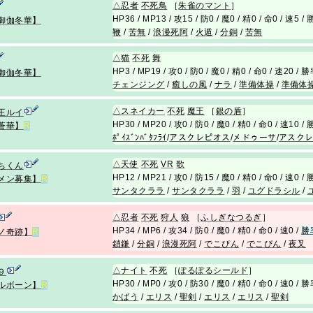
△
忍者
不死
鳥
［
朱雀のマント
］
HP36 / MP13 / 攻15 / 防0 / 魔0 / 精0 / 命0 / 速5 
御伽冬華】
鞭
/
苦無
/
浪漫死阿
/
火遁
/
分銅
/
苦無
△
猫
不死
舞
HP3 / MP19 / 攻0 / 防0 / 魔0 / 精0 / 命0 / 速20 / 
御伽冬華】
チェンジング
/
癒しの風
/
ナラ
/
準備体操
/
準備体
△
スネイカー
不死
魔王
［
銀の盾
］
王ルイ
HP30 / MP20 / 攻0 / 防0 / 魔0 / 精0 / 命0 / 速10 
蒼華】
R
ﾎﾟｲｽﾞﾝﾊﾞﾀﾌﾗｲ
/
アスクレピオス
/
メドゥーサ
/
アスク
△
天使
不死
VR
歌
ちくん
HP12 / MP21 / 攻0 / 防15 / 魔0 / 精0 / 命0 / 速0 
メン募集】
R
サンタクララ
/
サンタクララ
/
羽
/
ユグドラシル
/
△
忍者
不死
狩人
狼
［
ふしぎなつるぎ
］
HP34 / MP6 / 攻34 / 防0 / 魔0 / 精0 / 命0 / 速0 /
勝
ノ奇跡】
R
鎖鎌
/
分銅
/
浪漫死阿
/
でこぴん
/
でこぴん
/
夜叉
△
ナイト
不死
［
ぽるぽるシールド
］
９
HP30 / MP0 / 攻0 / 防30 / 魔0 / 精0 / 命0 / 速0 / 
ルボーン】
R
かばう
/
エリス
/
聖剣
/
エリス
/
エリス
/
聖剣