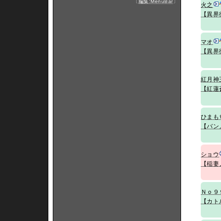
〔
編集:MenuBar
〕
火之
【異界
マオ
【異界
紅月神
【紅蓮
ひまも
【バン
ショウ
【稲妻
Ｎｏ９
【カト