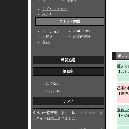
猫
魔剣士
アドベンチャー
木こり
コミュ・閲歴
リージョン
RAINBOW
応援人
霊体の冒険
宝箱
_
ポレン
戦闘処理
鷹ノ目
視聴室
【おじ
ポレン15
星霜の
ポレン11-
【奇跡
リンク
夏休み
X 社の仕様変更により、twitter_timeline プ
【その
ラグインは廃止されました。