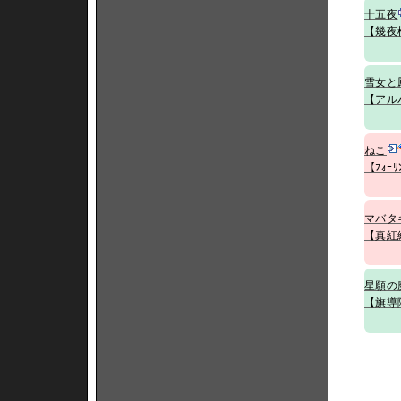
十五夜
【幾夜
雪女と
【アル
ねこ
【ﾌｫｰﾘ
マバタ
【真紅
星願の
【旗導