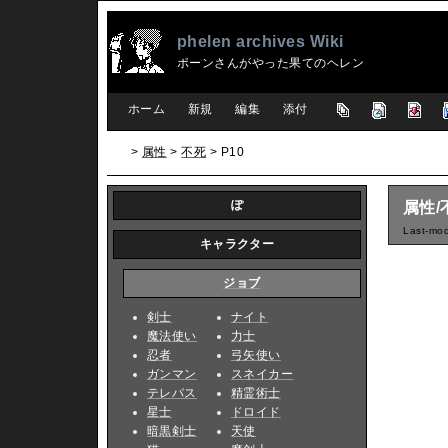
phelen archives Wiki
ポーンさんがやった果てのヘレン
[
ホーム
|
新規
|
編集
|
添付
]
>
属性
>
不死
> P10
ぽ
属性/
Last-mod
キャラクター
ジョブ
剣士
ナイト
魔法使い
力士
忍者
弓矢使い
ガンマン
スネイカー
テレパス
精霊術士
星士
ドロイド
暗黒剣士
天使