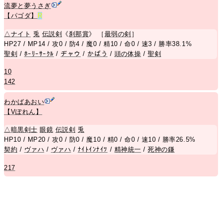
流夢と夢うさぎ
【パゴダ】
R
△
ナイト
兎
伝説剣
《
刹那賞
》 ［
最弱の剣
］
HP27 / MP14 / 攻0 / 防4 / 魔0 / 精10 / 命0 / 速3 / 勝率38.1%
聖剣
/
ﾎｰﾘｰｻｰｸﾙ
/
ヂャウ
/
かばう
/
頭の体操
/
聖剣
10
142
わかばあおい
【Vぽれん】
△
暗黒剣士
眼鏡
伝説剣
兎
HP10 / MP20 / 攻0 / 防0 / 魔10 / 精0 / 命0 / 速10 / 勝率26.5%
契約
/
ヴァハ
/
ヴァハ
/
ﾅｲﾄｲﾝﾅｲﾂ
/
精神統一
/
死神の鎌
217