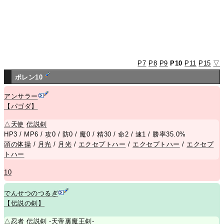
P7
P8
P9
P10
P11
P15
▽
ポレン10
アンサラー
【パゴダ】
△
天使
伝説剣
HP3 / MP6 / 攻0 / 防0 / 魔0 / 精30 / 命2 / 速1 / 勝率35.0%
頭の体操
/
月光
/
月光
/
エクセプトハー
/
エクセプトハー
/
エクセプ
トハー
10
でんせつのつるぎ
【伝説の剣】
△
忍者
伝説剣
-
天帝裏魔王剣
-