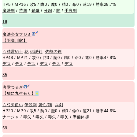
HP5 / MP16 / 攻5 / 防0 / 魔0 / 精0 / 命0 / 速19 / 勝率29.7%
魔法剣
/
苦無
/
鎖鎌
/
分銅
/
鞭
/
手裏剣
19
魔法少女フジミ
【羽瀬川家】
△
精霊術士
花
伝説剣
-
灼熱の剣
-
HP48 / MP21 / 攻0 / 防3 / 魔0 / 精0 / 命0 / 速0 / 勝率47.8%
デス
/
デス
/
デス
/
デス
/
デス
/
デス
35
唐堂つるぎ
【猫に九生有り】
R
△
弓矢使い
伝説剣
属性/猫
-
兵剣
-
HP20 / MP9 / 攻5 / 防0 / 魔0 / 精0 / 命0 / 速21 / 勝率44.6%
ナージャ
/
毒矢
/
毒矢
/
毒矢
/
毒矢
/
準備体操
59