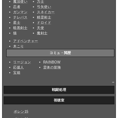
魔法使い
力士
忍者
弓矢使い
ガンマン
スネイカー
テレパス
精霊術士
星士
ドロイド
暗黒剣士
天使
猫
魔剣士
アドベンチャー
木こり
コミュ・閲歴
リージョン
RAINBOW
応援人
霊体の冒険
宝箱
_
戦闘処理
視聴室
ポレン15