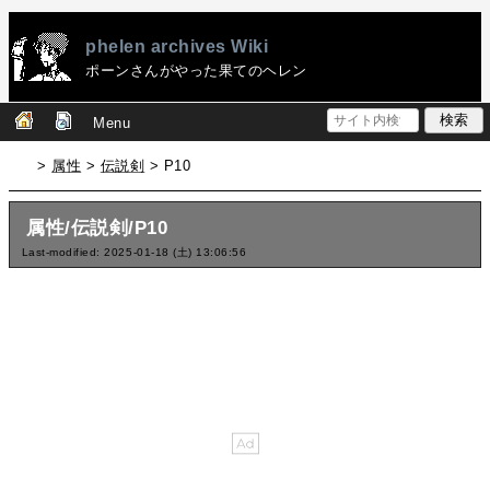
phelen archives Wiki
ポーンさんがやった果てのヘレン
Menu
>
属性
>
伝説剣
> P10
属性/伝説剣/P10
Last-modified: 2025-01-18 (土) 13:06:56