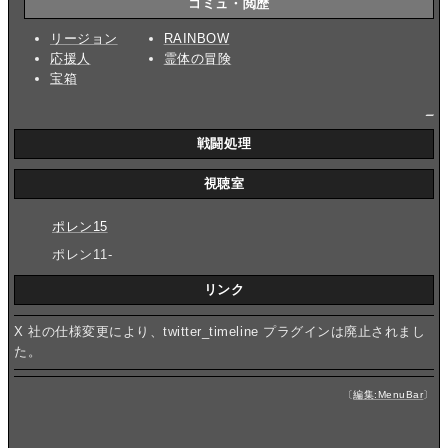
コミュ・閲歴
リージョン
RAINBOW
応援人
霊体の冒険
宝箱
_
戦闘処理
視聴室
ポレン15
ポレン11-
リンク
X 社の仕様変更により、twitter_timeline プラグインは廃止されまし
た。
〔
編集:MenuBar
〕