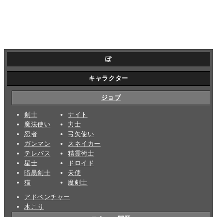
ぽ
キャラクター
ジョブ
剣士
ナイト
魔法使い
力士
忍者
弓矢使い
ガンマン
スネイカー
テレパス
精霊術士
星士
ドロイド
暗黒剣士
天使
猫
魔剣士
アドベンチャー
木こり