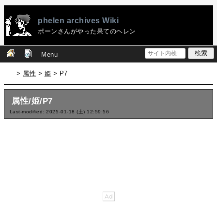
phelen archives Wiki
ポーンさんがやった果てのヘレン
Menu
>
属性
>
姫
> P7
属性/姫/P7
Last-modified: 2025-01-18 (土) 12:59:56