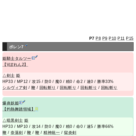
P7
P8
P9
P10
P11
P15
ポレン7
姫騎士タルツー
【Vぽれん2】
△
剣士
姫
HP33 / MP12 / 攻15 / 防0 / 魔0 / 精0 / 命2 / 速0 / 勝率33%
シルヴィア剣
/
鞭
/
回転斬り
/
回転斬り
/
回転斬り
/
回転斬り
爆炎妖姫
【灼熱舞踏領域】
R
△
暗黒剣士
姫
HP33 / MP10 / 攻14 / 防0 / 魔0 / 精0 / 命0 / 速5 / 勝率66%
鞭
/
奈落剣
/
鞭
/
鞭
/
精神統一
/
獄炎剣