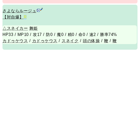
さよならルージュ
【対自爆】
R
△
スネイカー
舞
姫
HP33 / MP10 / 攻17 / 防0 / 魔0 / 精0 / 命0 / 速2 / 勝率74%
カドゥケウス
/
カドゥケウス
/
スネイク
/
頭の体操
/
鞭
/
鞭