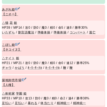
あざれ姫
【ニオベ】
△
猫
花
姫
HP39 / MP14 / 攻0 / 防0 / 魔0 / 精0 / 命5 / 速8 / 勝率30%
いたずら
/
劉言語魔法
/
準備体操
/
準備体操
/
コンバート
/
逃亡
こぼし姫
【ネコイヌ】
△
ナイト
姫
HP21 / MP21 / 攻0 / 防0 / 魔0 / 精0 / 命0 / 速12 / 勝率25%
ヂャウ
/
かばう
/
ﾎｰﾘｰｻｰｸﾙ
/
ﾎｰﾘｰｻｰｸﾙ
/
鞭
/
鞭
築地卸売市場
【人権】
△
体術家
学園
姫
HP33 / MP10 / 攻13 / 防0 / 魔0 / 精0 / 命2 / 速4 / 勝率38%
足払い
/
足払い
/
暴れる
/
体当たり
/
精神統一
/
精神統一