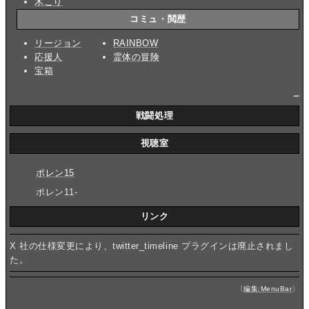
木こり
コミュ・閲歴
リージョン
RAINBOW
応援人
霊体の冒険
宝箱
_
戦闘処理
視聴室
ポレン15
ポレン11-
リンク
X 社の仕様変更により、twitter_timeline プラグインは廃止されまし
た。
〔
編集:MenuBar
〕