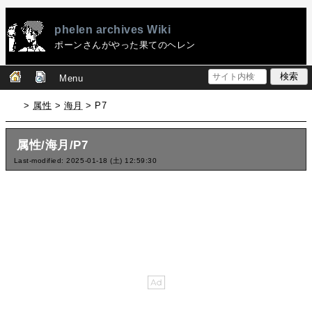
phelen archives Wiki
ポーンさんがやった果てのヘレン
Menu
>
属性
>
海月
> P7
属性/海月/P7
Last-modified: 2025-01-18 (土) 12:59:30