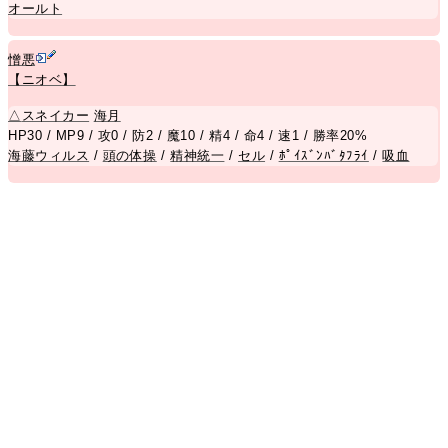
オールト
憎悪
【ニオベ】
△
スネイカー
海月
HP30 / MP9 / 攻0 / 防2 / 魔10 / 精4 / 命4 / 速1 / 勝率20%
海藤ウィルス
/
頭の体操
/
精神統一
/
セル
/
ﾎﾟｲｽﾞﾝﾊﾞﾀﾌﾗｲ
/
吸血