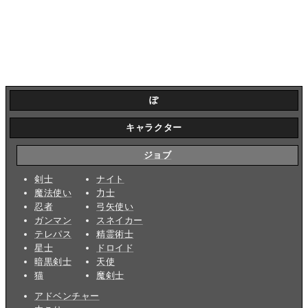
ぽ
キャラクター
ジョブ
剣士
ナイト
魔法使い
力士
忍者
弓矢使い
ガンマン
スネイカー
テレパス
精霊術士
星士
ドロイド
暗黒剣士
天使
猫
魔剣士
アドベンチャー