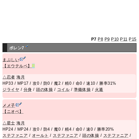
P7
P8
P9
P10
P11
P15
ポレン7
まぶしい
【エウテルペ】
R
△
忍者
海月
HP33 / MP17 / 攻0 / 防0 / 魔2 / 精0 / 命0 / 速10 / 勝率31%
ジライヤ
/
分身
/
頭の体操
/
コイル
/
準備体操
/
火遁
メメ子
【ニオベ】
△
星士
海月
HP24 / MP24 / 攻0 / 防4 / 魔0 / 精4 / 命0 / 速0 / 勝率20%
ステファニア
/
オールト
/
ステファニア
/
頭の体操
/
ステファニア
/