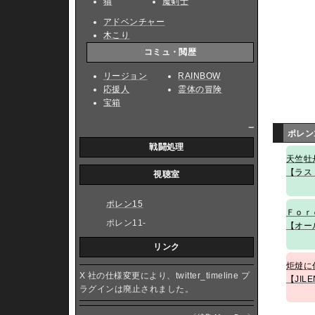
猫
魔剣士
アドベンチャー
木こり
コミュ・閲歴
リージョン
RAINBOW
応援人
霊体の冒険
宝箱
_
ポレン
戦闘処理
天竺牡
【ラス
視聴室
ポレン15
Ｆｏｒ
ポレン11-
【オー
リンク
炬燵に
X 社の仕様変更により、twitter_timeline プ
【JIL
ラグインは廃止されました。