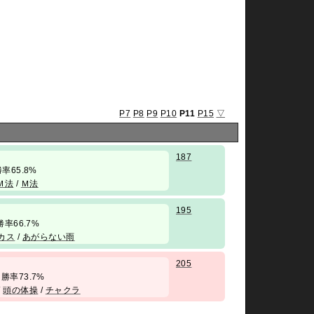
P7
P8
P9
P10
P11
P15
▽
187
/ 勝率65.8%
Ｍ法
/
Ｍ法
195
勝率66.7%
カス
/
あがらない雨
205
 勝率73.7%
/
頭の体操
/
チャクラ