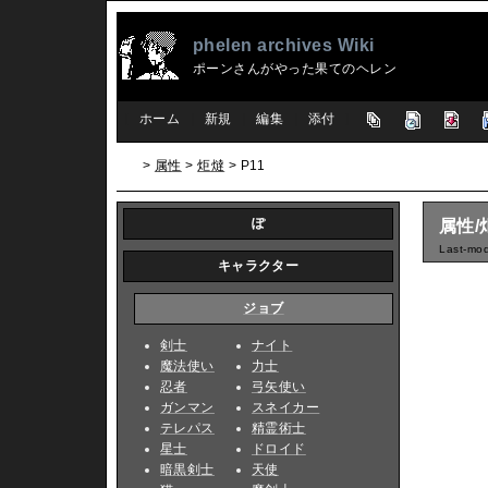
phelen archives Wiki
ポーンさんがやった果てのヘレン
[
ホーム
|
新規
|
編集
|
添付
]
>
属性
>
炬燵
> P11
ぽ
属性/
Last-mod
キャラクター
ジョブ
剣士
ナイト
魔法使い
力士
忍者
弓矢使い
ガンマン
スネイカー
テレパス
精霊術士
星士
ドロイド
暗黒剣士
天使