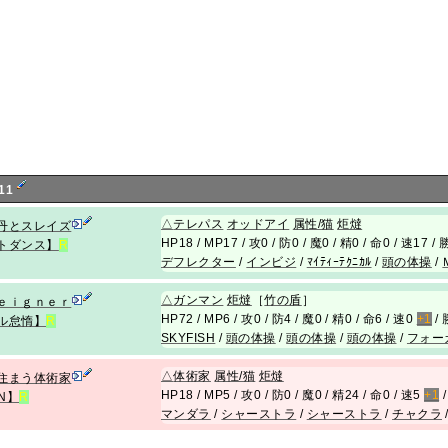
11
△
テレパス
オッドアイ
属性/猫
炬燵
丹とスレイズ
HP18 / MP17 / 攻0 / 防0 / 魔0 / 精0 / 命0 / 速17 
トダンス】
R
デフレクター
/
インビジ
/
ﾏｲﾃｨｰﾃｸﾆｶﾙ
/
頭の体操
/
△
ガンマン
炬燵
［
竹の盾
］
ｅｉｇｎｅｒ
HP72 / MP6 / 攻0 / 防4 / 魔0 / 精0 / 命6 / 速0
+1
/ 
ル怠惰】
R
SKYFISH
/
頭の体操
/
頭の体操
/
頭の体操
/
フォー
△
体術家
属性/猫
炬燵
住まう体術家
HP18 / MP5 / 攻0 / 防0 / 魔0 / 精24 / 命0 / 速5
+1
/
EN】
R
マンダラ
/
シャーストラ
/
シャーストラ
/
チャクラ