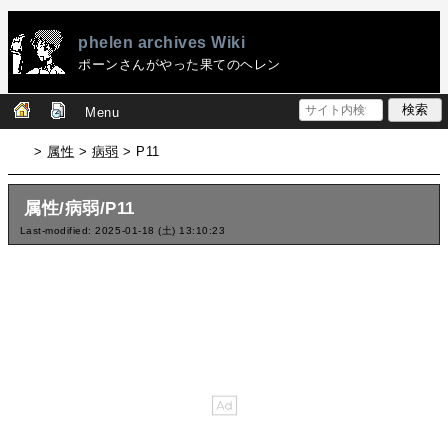
phelen archives Wiki
ポーンさんがやった果てのヘレン
Menu
>
属性
>
病弱
> P11
属性/病弱/P11
Last-modified: 2025-01-18 (土) 13:10:23