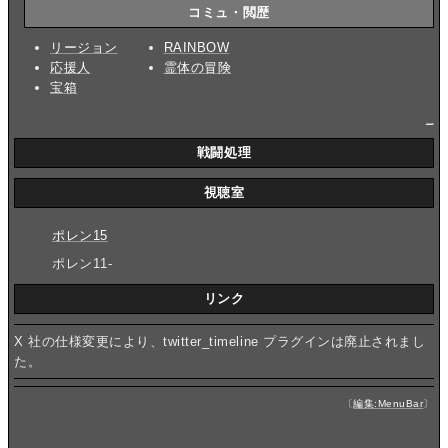
コミュ・閲歴
リージョン
RAINBOW
応援人
霊体の冒険
宝箱
_
戦闘処理
視聴室
ポレン15
ポレン11-
リンク
X 社の仕様変更により、twitter_timeline プラグインは廃止されまし
た。
〔
編集:MenuBar
〕