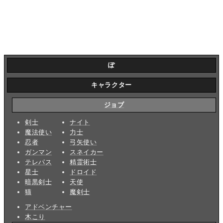
ぽ
キャラクター
ジョブ
剣士
ナイト
魔法使い
力士
忍者
弓矢使い
ガンマン
スネイカー
テレパス
精霊術士
星士
ドロイド
暗黒剣士
天使
猫
魔剣士
アドベンチャー
木こり