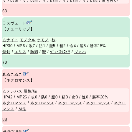
マナの泉
/
マナの泉
/
マナの泉
/
マナの泉
/
マナの泉
/
良き占い
63
ラスヴェート
【チューリップ】
△
ナイト
モノクル
ケモノ
-
枝
-
HP30 / MP6 / 攻7 / 防1 / 魔5 / 精2 / 命4 / 速5 / 勝率15%
聖剣
/
エリス
/
防御
/
鞭
/
ｳﾞｧｲｽｸﾛｲﾂ
/
ヴァハ
78
真ぬこぬこ
【ネクロマンス】
△
テレパス
属性/猫
HP42 / MP26 / 攻0 / 防0 / 魔0 / 精0 / 命0 / 速0 / 勝率26%
ネクロマンス
/
ネクロマンス
/
ネクロマンス
/
ネクロマンス
/
ネクロ
マンス
/
Ｍ法
88
円環の凜音