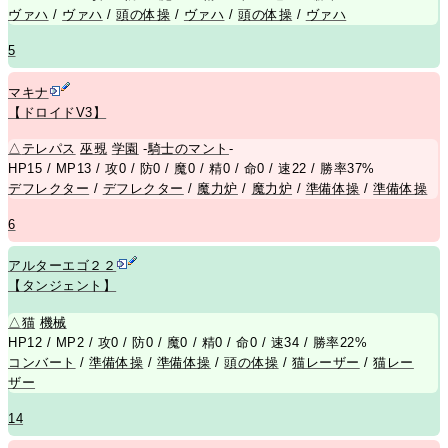
ヴァハ
/
ヴァハ
/
頭の体操
/
ヴァハ
/
頭の体操
/
ヴァハ
5
マキナ
【ドロイドV3】
△
テレパス
巫覡
学園
-
騎士のマント
-
HP15 / MP13 / 攻0 / 防0 / 魔0 / 精0 / 命0 / 速22 / 勝率37%
デフレクター
/
デフレクター
/
魔力炉
/
魔力炉
/
準備体操
/
準備体操
6
アルターエゴ２２
【タンジェント】
△
猫
機械
HP12 / MP2 / 攻0 / 防0 / 魔0 / 精0 / 命0 / 速34 / 勝率22%
コンバート
/
準備体操
/
準備体操
/
頭の体操
/
猫レーザー
/
猫レー
ザー
14