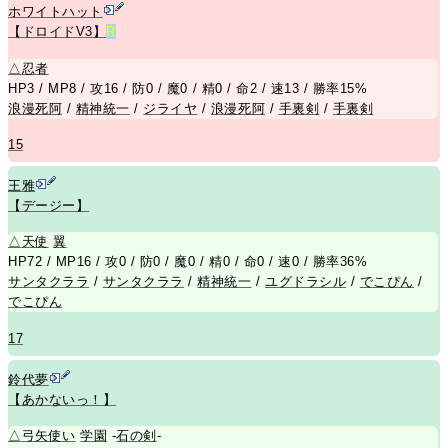
ホワイトハット
【ドロイドV3】
R
△
忍者
HP3 / MP8 / 攻16 / 防0 / 魔0 / 精0 / 命2 / 速13 / 勝率15%
浪漫死阿
/
精神統一
/
ジライヤ
/
浪漫死阿
/
手裏剣
/
手裏剣
15
王雅
【デージー】
△
天使
翼
HP72 / MP16 / 攻0 / 防0 / 魔0 / 精0 / 命0 / 速0 / 勝率36%
サンタクララ
/
サンタクララ
/
精神統一
/
ユグドラシル
/
でこぴん
/
でこぴん
17
鈴代夢
【あかないっ！】
△
弓矢使い
学園
-
石の剣
-