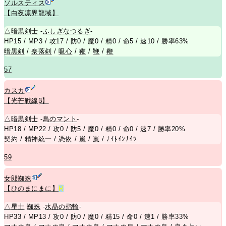
ソルスティス
【白夜凛界龍域】
△
暗黒剣士
-
ふしぎなつるぎ
-
HP15 / MP3 / 攻17 / 防0 / 魔0 / 精0 / 命5 / 速10 / 勝率63%
暗黒剣
/
奈落剣
/
吸心
/
鞭
/
鞭
/
鞭
57
カスカ
【光芒戦線β】
△
暗黒剣士
-
鳥のマント
-
HP18 / MP22 / 攻0 / 防5 / 魔0 / 精0 / 命0 / 速7 / 勝率20%
契約
/
精神統一
/
憑依
/
嵐
/
嵐
/
ﾅｲﾄｲﾝﾅｲﾂ
59
女郎蜘蛛
【ひのまにまに】
R
△
星士
蜘蛛
-
水晶の指輪
-
HP33 / MP13 / 攻0 / 防0 / 魔0 / 精15 / 命0 / 速1 / 勝率33%