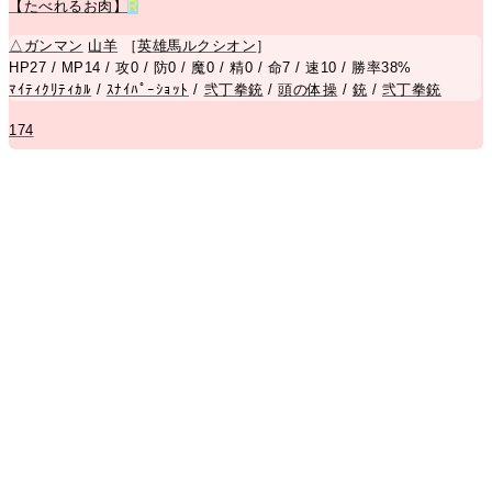
【たべれるお肉】
R
△
ガンマン
山羊
［
英雄馬ルクシオン
］
HP27 / MP14 / 攻0 / 防0 / 魔0 / 精0 / 命7 / 速10 / 勝率38%
ﾏｲﾃｨｸﾘﾃｨｶﾙ
/
ｽﾅｲﾊﾟｰｼｮｯﾄ
/
弐丁拳銃
/
頭の体操
/
銃
/
弐丁拳銃
174