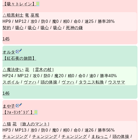
【吸々トレイン】
R
△
暗黒剣士
竜
巫覡
HP9 / MP12 / 攻0 / 防0 / 魔0 / 精0 / 命0 / 速25 / 勝率28%
契約
/
吸心
/
吸心
/
吸心
/
吸心
/
死神の鎌
145
オルタ
【紅石夜の旅団】
△
魔法使い
花
［
霊木の杖
］
HP24 / MP12 / 攻0 / 防0 / 魔20 / 精0 / 命0 / 速0 / 勝率40%
スポイル
/
ヴァハ
/
頭の体操
/
ヴァハ
/
タラニス転換
/
ウスサマ
146
まや子
【ﾌｫｰﾘﾝｸﾞﾗﾌﾞ】
R
△
猫
花
［
旅人のマント
］
HP3 / MP13 / 攻0 / 防0 / 魔0 / 精0 / 命0 / 速26 / 勝率56%
チェンジング
/
チェンジング
/
チェンジング
/
まねっこ
/
頭の体操
/