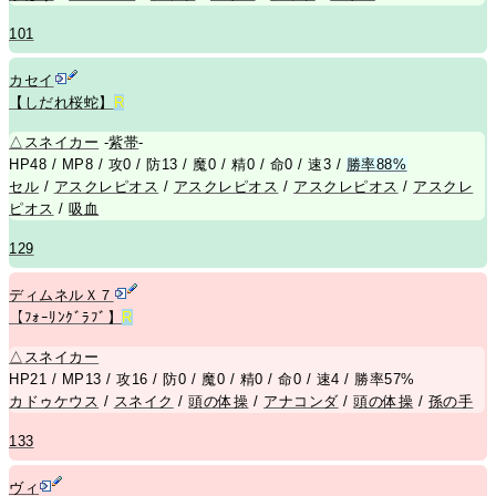
101
カセイ
【しだれ桜蛇】
R
△
スネイカー
-
紫帯
-
HP48 / MP8 / 攻0 / 防13 / 魔0 / 精0 / 命0 / 速3 /
勝率88%
セル
/
アスクレピオス
/
アスクレピオス
/
アスクレピオス
/
アスクレ
ピオス
/
吸血
129
ディムネルＸ７
【ﾌｫｰﾘﾝｸﾞﾗﾌﾞ】
R
△
スネイカー
HP21 / MP13 / 攻16 / 防0 / 魔0 / 精0 / 命0 / 速4 / 勝率57%
カドゥケウス
/
スネイク
/
頭の体操
/
アナコンダ
/
頭の体操
/
孫の手
133
ヴィ