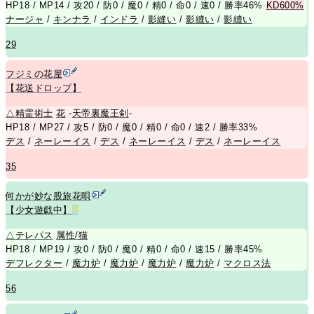
HP18 / MP14 / 攻20 / 防0 / 魔0 / 精0 / 命0 / 速0 / 勝率46%
KD600%
ナージャ
/
キンナラ
/
インドラ
/
影縫い
/
影縫い
/
影縫い
29
フジミの花屋
【花送ドロップ】
△
精霊術士
花
-
天帝裏魔王剣
-
HP18 / MP27 / 攻5 / 防0 / 魔0 / 精0 / 命0 / 速2 / 勝率33%
デス
/
ネーレーイス
/
デス
/
ネーレーイス
/
デス
/
ネーレーイス
35
何かが妙な股旅花唄
【少女遊戯中】
R
△
テレパス
属性/猫
HP18 / MP19 / 攻0 / 防0 / 魔0 / 精0 / 命0 / 速15 / 勝率45%
デフレクター
/
魔力炉
/
魔力炉
/
魔力炉
/
魔力炉
/
マクロス法
56