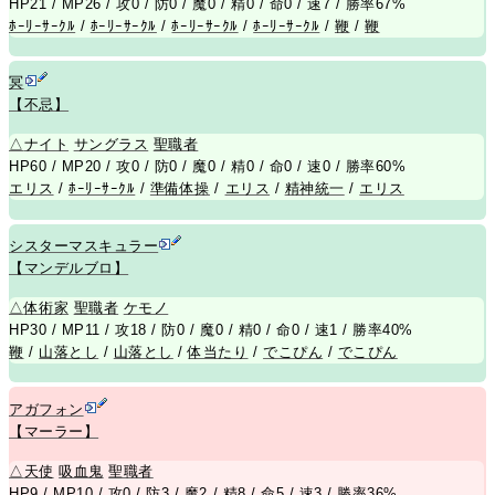
HP21 / MP26 / 攻0 / 防0 / 魔0 / 精0 / 命0 / 速7 / 勝率67%
ﾎｰﾘｰｻｰｸﾙ
/
ﾎｰﾘｰｻｰｸﾙ
/
ﾎｰﾘｰｻｰｸﾙ
/
ﾎｰﾘｰｻｰｸﾙ
/
鞭
/
鞭
冥
【不忌】
△
ナイト
サングラス
聖職者
HP60 / MP20 / 攻0 / 防0 / 魔0 / 精0 / 命0 / 速0 / 勝率60%
エリス
/
ﾎｰﾘｰｻｰｸﾙ
/
準備体操
/
エリス
/
精神統一
/
エリス
シスターマスキュラー
【マンデルブロ】
△
体術家
聖職者
ケモノ
HP30 / MP11 / 攻18 / 防0 / 魔0 / 精0 / 命0 / 速1 / 勝率40%
鞭
/
山落とし
/
山落とし
/
体当たり
/
でこぴん
/
でこぴん
アガフォン
【マーラー】
△
天使
吸血鬼
聖職者
HP9 / MP10 / 攻0 / 防3 / 魔2 / 精8 / 命5 / 速3 / 勝率36%