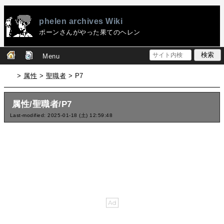
phelen archives Wiki
ポーンさんがやった果てのヘレン
Menu
>
属性
>
聖職者
> P7
属性/聖職者/P7
Last-modified: 2025-01-18 (土) 12:59:48