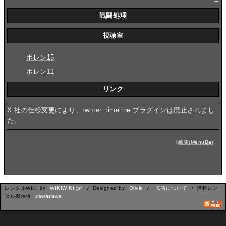
戦闘処理
視聴室
ポレン15
ポレン11-
リンク
X 社の仕様変更により、twitter_timeline プラグインは廃止されまし
た。
〔
編集:MenuBar
〕
レンタルWIKI by
WIKIWIKI.jp*
/ Designed by
Olivia
/
広告について
/ 無料レン
タル掲示板
zawazawa