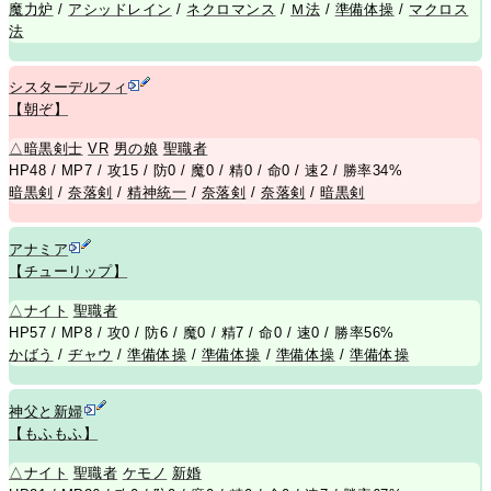
魔力炉
/
アシッドレイン
/
ネクロマンス
/
Ｍ法
/
準備体操
/
マクロス
法
シスターデルフィ
【朝ぞ】
△
暗黒剣士
VR
男の娘
聖職者
HP48 / MP7 / 攻15 / 防0 / 魔0 / 精0 / 命0 / 速2 / 勝率34%
暗黒剣
/
奈落剣
/
精神統一
/
奈落剣
/
奈落剣
/
暗黒剣
アナミア
【チューリップ】
△
ナイト
聖職者
HP57 / MP8 / 攻0 / 防6 / 魔0 / 精7 / 命0 / 速0 / 勝率56%
かばう
/
ヂャウ
/
準備体操
/
準備体操
/
準備体操
/
準備体操
神父と新婦
【もふもふ】
△
ナイト
聖職者
ケモノ
新婚