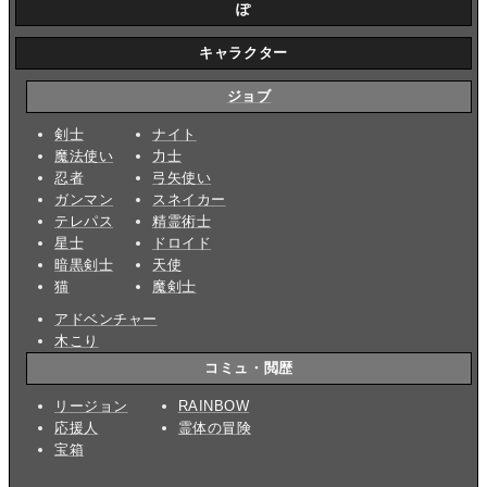
ぽ
キャラクター
ジョブ
剣士
ナイト
魔法使い
力士
忍者
弓矢使い
ガンマン
スネイカー
テレパス
精霊術士
星士
ドロイド
暗黒剣士
天使
猫
魔剣士
アドベンチャー
木こり
コミュ・閲歴
リージョン
RAINBOW
応援人
霊体の冒険
宝箱
_