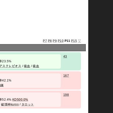
P7
P8
P9
P10
P11
P15
▽
43
勝率23.5%
アスクレピオス
/
吸血
/
吸血
167
勝率42.1%
鎖鎌
198
 勝率52.4%
KD500.0%
/
破壊神kuros
/
タロット