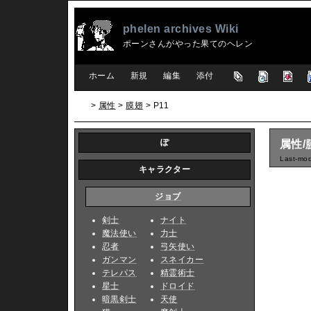
phelen archives Wiki
ポーンさんがやった果てのヘレン
[
ホーム
|
新規
|
編集
|
添付
]
>
属性
>
膜翅
> P11
ぽ
属性/
Last-mod
キャラクター
ジョブ
剣士
ナイト
魔法使い
力士
忍者
弓矢使い
ガンマン
スネイカー
テレパス
精霊術士
星士
ドロイド
暗黒剣士
天使