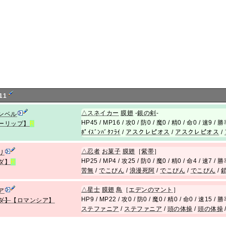
11
△
スネイカー
膜翅
-
銀の剣
-
ンベル
HP45 / MP16 / 攻0 / 防0 / 魔0 / 精0 / 命0 / 速9 / 
ーリップ】
R
ﾎﾟｲｽﾞﾝﾊﾞﾀﾌﾗｲ
/
アスクレピオス
/
アスクレピオス
/
△
忍者
お菓子
膜翅
［
紫帯
］
リ
HP25 / MP4 / 攻25 / 防0 / 魔0 / 精0 / 命4 / 速7 / 
ダ】
R
苦無
/
でこぴん
/
浪漫死阿
/
でこぴん
/
でこぴん
/
△
星士
膜翅
鳥
［
エデンのマント
］
ア
HP9 / MP22 / 攻0 / 防0 / 魔0 / 精0 / 命0 / 速15 /
ダ】
【ロマンシア】
ステファニア
/
ステファニア
/
頭の体操
/
頭の体操