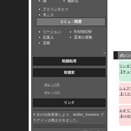
猫
魔剣士
アドベンチャー
木こり
コミュ・閲歴
リージョン
RAINBOW
応援人
霊体の冒険
宝箱
_
ポレン
戦闘処理
リンギ
【チュ
視聴室
ポレン15
シュク
ポレン11-
【パゴ
リンク
エオリ
X 社の仕様変更により、twitter_timeline プ
【パゴ
ラグインは廃止されました。