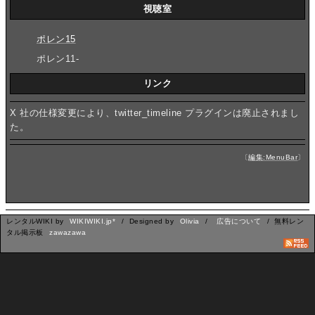
視聴室
ポレン15
ポレン11-
リンク
X 社の仕様変更により、twitter_timeline プラグインは廃止されまし
た。
〔
編集:MenuBar
〕
レンタルWIKI by
WIKIWIKI.jp*
/ Designed by
Olivia
/
広告について
/ 無料レン
タル掲示板
zawazawa