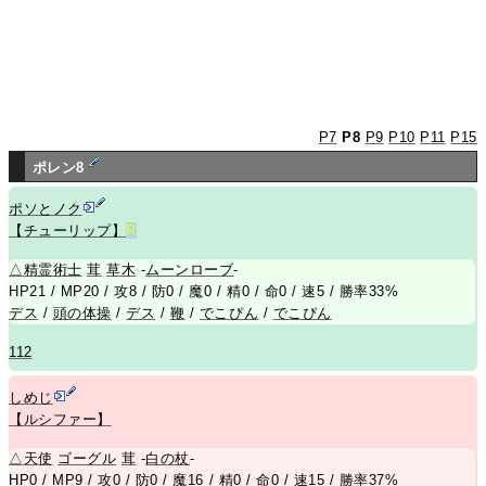
P7
P8
P9
P10
P11
P15
ポレン8
ポソとノク
【チューリップ】
R
△
精霊術士
茸
草木
-
ムーンローブ
-
HP21 / MP20 / 攻8 / 防0 / 魔0 / 精0 / 命0 / 速5 / 勝率33%
デス
/
頭の体操
/
デス
/
鞭
/
でこぴん
/
でこぴん
112
しめじ
【ルシファー】
△
天使
ゴーグル
茸
-
白の杖
-
HP0 / MP9 / 攻0 / 防0 / 魔16 / 精0 / 命0 / 速15 / 勝率37%