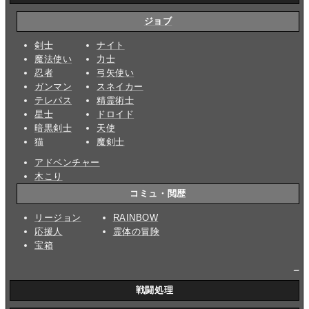
ジョブ
剣士
ナイト
魔法使い
力士
忍者
弓矢使い
ガンマン
スネイカー
テレパス
精霊術士
星士
ドロイド
暗黒剣士
天使
猫
魔剣士
アドベンチャー
木こり
コミュ・閲歴
リージョン
RAINBOW
応援人
霊体の冒険
宝箱
_
戦闘処理