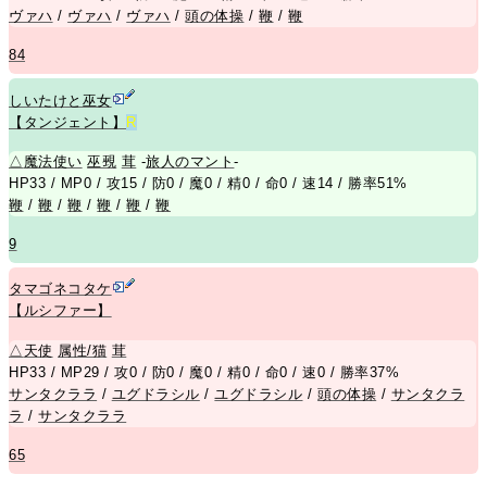
ヴァハ
/
ヴァハ
/
ヴァハ
/
頭の体操
/
鞭
/
鞭
84
しいたけと巫女
【タンジェント】
R
△
魔法使い
巫覡
茸
-
旅人のマント
-
HP33 / MP0 / 攻15 / 防0 / 魔0 / 精0 / 命0 / 速14 / 勝率51%
鞭
/
鞭
/
鞭
/
鞭
/
鞭
/
鞭
9
タマゴネコタケ
【ルシファー】
△
天使
属性/猫
茸
HP33 / MP29 / 攻0 / 防0 / 魔0 / 精0 / 命0 / 速0 / 勝率37%
サンタクララ
/
ユグドラシル
/
ユグドラシル
/
頭の体操
/
サンタクラ
ラ
/
サンタクララ
65