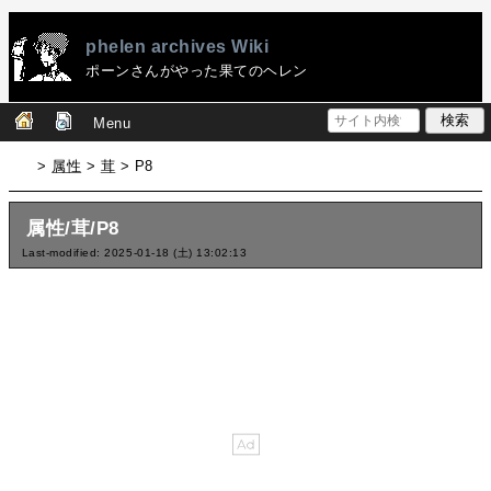
phelen archives Wiki
ポーンさんがやった果てのヘレン
Menu
>
属性
>
茸
> P8
属性/茸/P8
Last-modified: 2025-01-18 (土) 13:02:13