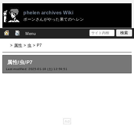
phelen archives Wiki
ポーンさんがやった果てのヘレン
Menu
>
属性
>
虫
> P7
属性/虫/P7
Last-modified: 2025-01-18 (土) 12:59:51