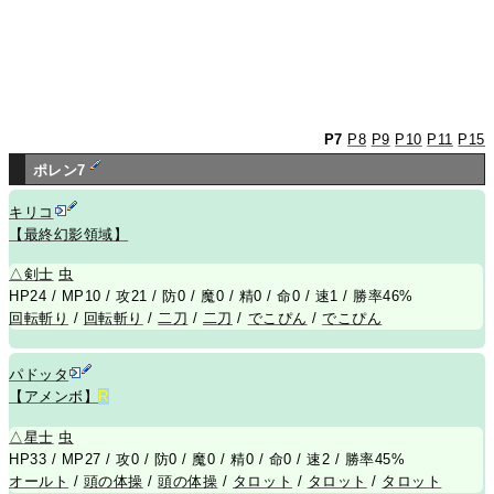
P7
P8
P9
P10
P11
P15
ポレン7
キリコ
【最終幻影領域】
△
剣士
虫
HP24 / MP10 / 攻21 / 防0 / 魔0 / 精0 / 命0 / 速1 / 勝率46%
回転斬り
/
回転斬り
/
二刀
/
二刀
/
でこぴん
/
でこぴん
パドッタ
【アメンボ】
R
△
星士
虫
HP33 / MP27 / 攻0 / 防0 / 魔0 / 精0 / 命0 / 速2 / 勝率45%
オールト
/
頭の体操
/
頭の体操
/
タロット
/
タロット
/
タロット