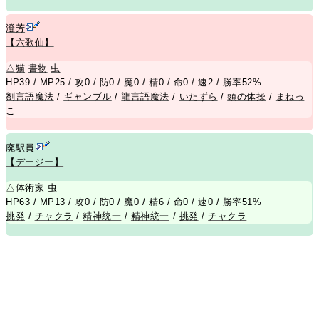
澄芳
【六歌仙】
△
猫
書物
虫
HP39 / MP25 / 攻0 / 防0 / 魔0 / 精0 / 命0 / 速2 / 勝率52%
劉言語魔法
/
ギャンブル
/
龍言語魔法
/
いたずら
/
頭の体操
/
まねっ
こ
廃駅員
【デージー】
△
体術家
虫
HP63 / MP13 / 攻0 / 防0 / 魔0 / 精6 / 命0 / 速0 / 勝率51%
挑発
/
チャクラ
/
精神統一
/
精神統一
/
挑発
/
チャクラ