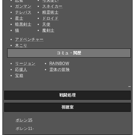
忍者
弓矢使い
ガンマン
スネイカー
テレパス
精霊術士
星士
ドロイド
暗黒剣士
天使
猫
魔剣士
アドベンチャー
木こり
コミュ・閲歴
リージョン
RAINBOW
応援人
霊体の冒険
宝箱
_
戦闘処理
視聴室
ポレン15
ポレン11-