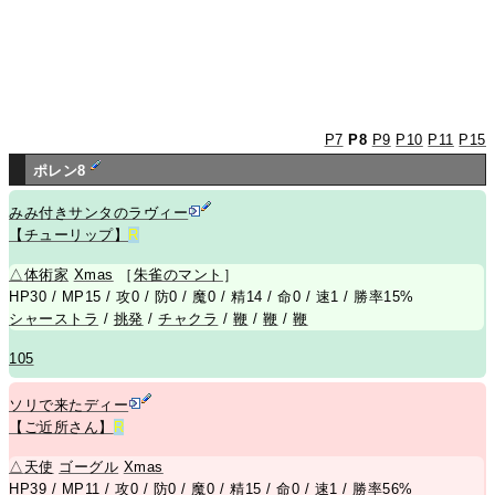
P7
P8
P9
P10
P11
P15
ポレン8
みみ付きサンタのラヴィー
【チューリップ】
R
△
体術家
Xmas
［
朱雀のマント
］
HP30 / MP15 / 攻0 / 防0 / 魔0 / 精14 / 命0 / 速1 / 勝率15%
シャーストラ
/
挑発
/
チャクラ
/
鞭
/
鞭
/
鞭
105
ソリで来たディー
【ご近所さん】
R
△
天使
ゴーグル
Xmas
HP39 / MP11 / 攻0 / 防0 / 魔0 / 精15 / 命0 / 速1 / 勝率56%