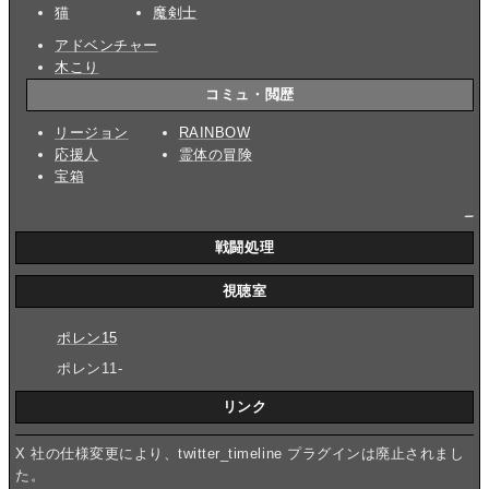
猫
魔剣士
アドベンチャー
木こり
コミュ・閲歴
リージョン
RAINBOW
応援人
霊体の冒険
宝箱
_
戦闘処理
視聴室
ポレン15
ポレン11-
リンク
X 社の仕様変更により、twitter_timeline プラグインは廃止されまし
た。