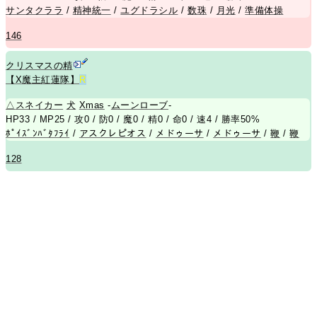
サンタクララ
/
精神統一
/
ユグドラシル
/
数珠
/
月光
/
準備体操
146
クリスマスの精
【X魔主紅蓮隊】
R
△
スネイカー
犬
Xmas
-
ムーンローブ
-
HP33 / MP25 / 攻0 / 防0 / 魔0 / 精0 / 命0 / 速4 / 勝率50%
ﾎﾟｲｽﾞﾝﾊﾞﾀﾌﾗｲ
/
アスクレピオス
/
メドゥーサ
/
メドゥーサ
/
鞭
/
鞭
128