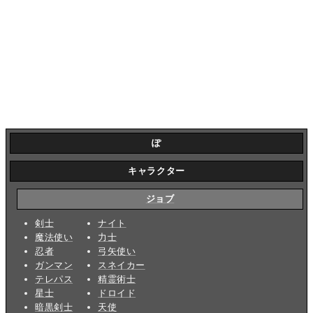
ぽ
キャラクター
ジョブ
剣士
ナイト
魔法使い
力士
忍者
弓矢使い
ガンマン
スネイカー
テレパス
精霊術士
星士
ドロイド
暗黒剣士
天使