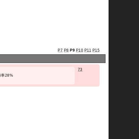
P7
P8
P9
P10
P11
P15
73
/ 勝率28%