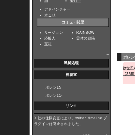
猫
魔剣士
アドベンチャー
木こり
コミュ・閲歴
リージョン
RAINBOW
応援人
霊体の冒険
宝箱
_
ポレン
戦闘処理
救世忍
【38
視聴室
ポレン15
ポレン11-
リンク
X 社の仕様変更により、twitter_timeline プ
ラグインは廃止されました。