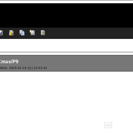
mas/P9
ified: 2025-01-18 (土) 13:03:41