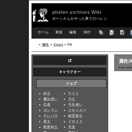
phelen archives Wiki
ポーンさんがやった果てのヘレン
[
ホーム
|
新規
|
編集
|
添付
]
>
属性
>
Xmas
> P9
ぽ
属性/X
Last-mod
キャラクター
ジョブ
剣士
ナイト
魔法使い
力士
忍者
弓矢使い
ガンマン
スネイカー
テレパス
精霊術士
星士
ドロイド
暗黒剣士
天使