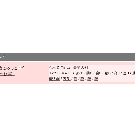
9
△
忍者
Xmas
-
最弱の剣
-
者こめっこ
HP21 / MP13 / 攻20 / 防0 / 魔0 / 精0 / 命0 / 速0 
度のお湯】
魔法剣
/
夜叉
/
鞭
/
鞭
/
鞭
/
鞭