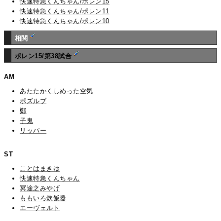
快速特急くんちゃん/ポレン15
快速特急くんちゃん/ポレン11
快速特急くんちゃん/ポレン10
相関
ポレン15/第38試合
AM
あたたかくしめった空気
ポズルブ
鄭
子鬼
リッパー
ST
ことはまきゆ
快速特急くんちゃん
冥途之みやげ
ももいろ炊飯器
エーヴェルト