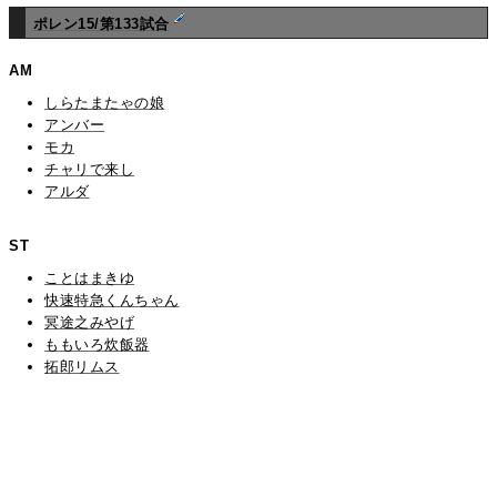
ポレン15/第133試合
AM
しらたまたゃの娘
アンバー
モカ
チャリで来し
アルダ
ST
ことはまきゆ
快速特急くんちゃん
冥途之みやげ
ももいろ炊飯器
拓郎リムス