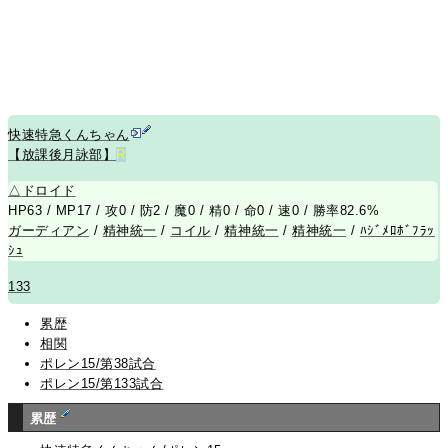
快速特急くんちゃん
【放課後月詠部】
R
△
ドロイド
HP63 / MP17 / 攻0 / 防2 / 魔0 / 精0 / 命0 / 速0 / 勝率82.6%
ガーディアン
/
精神統一
/
コイル
/
精神統一
/
精神統一
/
ﾊｼﾞﾒﾛﾎﾞﾌﾗｯ
ｼｭ
133
累歴
相関
ポレン15/第38試合
ポレン15/第133試合
累歴