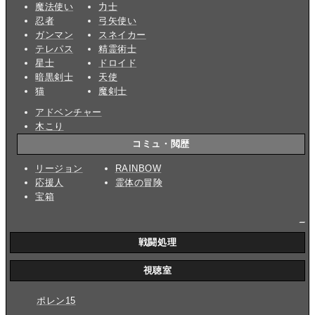
魔法使い
力士
忍者
弓矢使い
ガンマン
スネイカー
テレパス
精霊術士
星士
ドロイド
暗黒剣士
天使
猫
魔剣士
アドベンチャー
木こり
コミュ・閲歴
リージョン
RAINBOW
応援人
霊体の冒険
宝箱
_
戦闘処理
視聴室
ポレン15