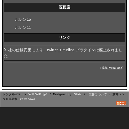
視聴室
ポレン15
ポレン11-
リンク
X 社の仕様変更により、twitter_timeline プラグインは廃止されまし
た。
〔
編集:MenuBar
〕
レンタルWIKI by
WIKIWIKI.jp*
/ Designed by
Olivia
/
広告について
/ 無料レン
タル掲示板
zawazawa