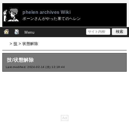
phelen archives Wiki
ポーンさんがやった果てのヘレン
Menu
>
技
> 状態解除
技/状態解除
Last-modified: 2024-02-14 (水) 12:18:44