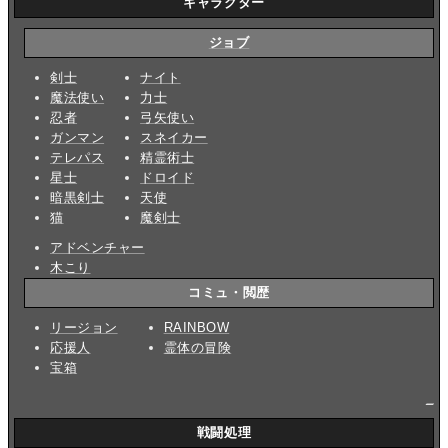
キャラクター
ジョブ
剣士
ナイト
魔法使い
力士
忍者
弓矢使い
ガンマン
スネイカー
テレパス
精霊術士
星士
ドロイド
暗黒剣士
天使
猫
魔剣士
アドベンチャー
木こり
コミュ・閲歴
リージョン
RAINBOW
応援人
霊体の冒険
宝箱
_
戦闘処理