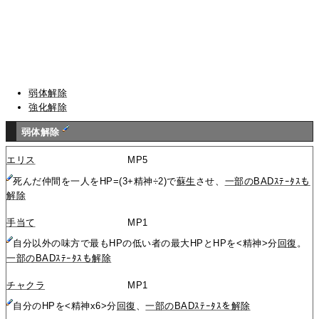
弱体解除
強化解除
弱体解除
エリス
MP5
死んだ仲間を一人をHP=(3+精神÷2)で
蘇生
させ、
一部のBADｽﾃｰﾀｽも
解除
手当て
MP1
自分以外の味方で最もHPの低い者の最大HPとHPを<精神>分
回復
。
一部のBADｽﾃｰﾀｽも解除
チャクラ
MP1
自分のHPを<精神x6>分
回復
、
一部のBADｽﾃｰﾀｽを解除