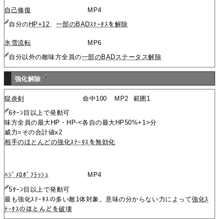
自己修復
MP4
自分の
HP+12
、
一部のBADｽﾃｰﾀｽを解除
氷雪流転
MP6
自分以外の敵味方全員の
一部のBADステータス解除
強化解除
獄炎剣
命中100
MP2
範囲1
6ﾀｰﾝ目以上で発動可
味方全員の最大HP・HP-<各自の最大HP50%+1>分
威力=その合計値x2
相手のほとんどの強化ｽﾃｰﾀｽを無効化
ﾊｼﾞﾒﾛﾎﾞﾌﾗｯｼｭ
MP4
5ﾀｰﾝ目以上で発動可
最も強化ｽﾃｰﾀｽの多い敵1体対象。意味の分からない力によって
強化ｽ
ﾃｰﾀｽのほとんどを破壊