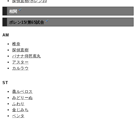
探偵直樹/ポレン10
相関
ポレン15/第65試合
AM
椎奈
探偵直樹
バナナ侍芭蕉丸
アスター
カルラウ
ST
毳ルベロス
みどりーぬ
ふわり
金じみち
ベンタ