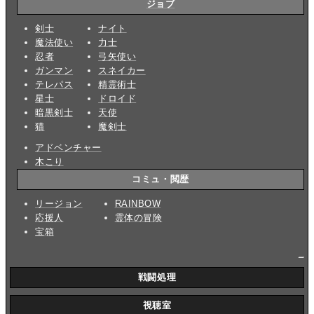
ジョブ
剣士
ナイト
魔法使い
力士
忍者
弓矢使い
ガンマン
スネイカー
テレパス
精霊術士
星士
ドロイド
暗黒剣士
天使
猫
魔剣士
アドベンチャー
木こり
コミュ・閲歴
リージョン
RAINBOW
応援人
霊体の冒険
宝箱
_
戦闘処理
視聴室