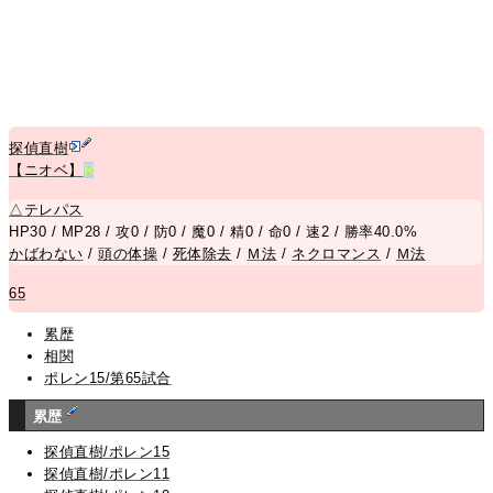
探偵直樹
【ニオベ】
R
△
テレパス
HP30 / MP28 / 攻0 / 防0 / 魔0 / 精0 / 命0 / 速2 / 勝率40.0%
かばわない
/
頭の体操
/
死体除去
/
Ｍ法
/
ネクロマンス
/
Ｍ法
65
累歴
相関
ポレン15/第65試合
累歴
探偵直樹/ポレン15
探偵直樹/ポレン11