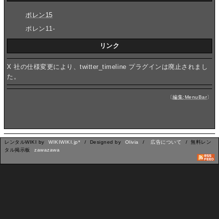
ポレン15
ポレン11-
リンク
X 社の仕様変更により、twitter_timeline プラグインは廃止されまし
た。
〔
編集:MenuBar
〕
レンタルWIKI by
WIKIWIKI.jp*
/ Designed by
Olivia
/
広告について
/ 無料レン
タル掲示板
zawazawa